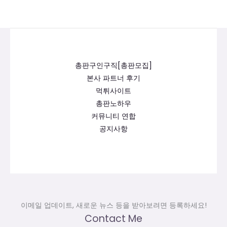
총판구인구직[총판모집]
본사 파트너 후기
먹튀사이트
총판노하우
커뮤니티 연합
공지사항
이메일 업데이트, 새로운 뉴스 등을 받아보려면 등록하세요!
Contact Me