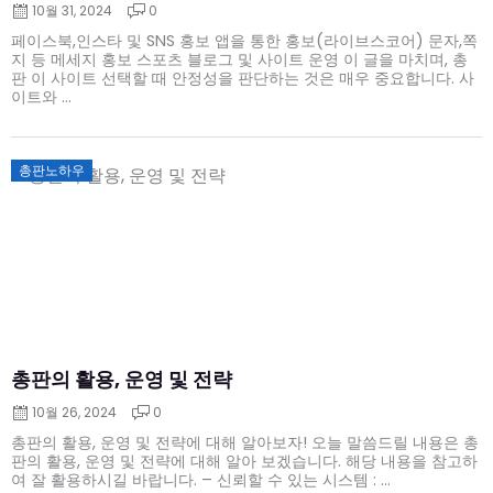
10월 31, 2024
0
페이스북,인스타 및 SNS 홍보 앱을 통한 홍보(라이브스코어) 문자,쪽
지 등 메세지 홍보 스포츠 블로그 및 사이트 운영 이 글을 마치며, 총
판 이 사이트 선택할 때 안정성을 판단하는 것은 매우 중요합니다. 사
이트와 ...
Posted
총판노하우
on
총판의 활용, 운영 및 전략
10월 26, 2024
0
총판의 활용, 운영 및 전략에 대해 알아보자! 오늘 말씀드릴 내용은 총
판의 활용, 운영 및 전략에 대해 알아 보겠습니다. 해당 내용을 참고하
여 잘 활용하시길 바랍니다. – 신뢰할 수 있는 시스템 : ...