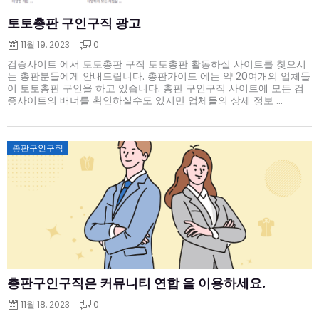
토토총판 구인구직 광고
11월 19, 2023
0
검증사이트 에서 토토총판 구직 토토총판 활동하실 사이트를 찾으시
는 총판분들에게 안내드립니다. 총판가이드 에는 약 20여개의 업체들
이 토토총판 구인을 하고 있습니다. 총판 구인구직 사이트에 모든 검
증사이트의 배너를 확인하실수도 있지만 업체들의 상세 정보 ...
Posted
총판구인구직
on
총판구인구직은 커뮤니티 연합 을 이용하세요.
11월 18, 2023
0