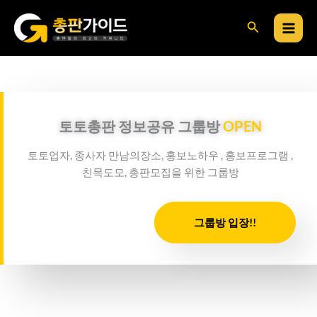
콘
검
텐
츠
색
로
건
너
뛰
토토총판 정보공유 그룹방
OPEN
기
토토업자, 종사자 만남의장소, 홍보노하우 , 홍보프로그램 ,
친목도모, 총판모집을 위한 그룹방
그룹방 입장!!