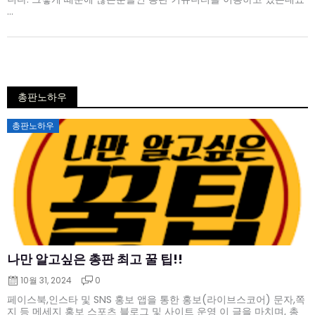
...
총판노하우
Posted
총판노하우
on
나만 알고싶은 총판 최고 꿀 팁!!
10월 31, 2024
0
페이스북,인스타 및 SNS 홍보 앱을 통한 홍보(라이브스코어) 문자,쪽
지 등 메세지 홍보 스포츠 블로그 및 사이트 운영 이 글을 마치며, 총