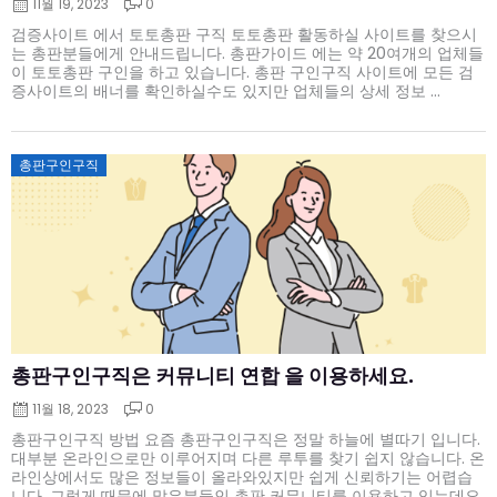
11월 19, 2023
0
검증사이트 에서 토토총판 구직 토토총판 활동하실 사이트를 찾으시
는 총판분들에게 안내드립니다. 총판가이드 에는 약 20여개의 업체들
이 토토총판 구인을 하고 있습니다. 총판 구인구직 사이트에 모든 검
증사이트의 배너를 확인하실수도 있지만 업체들의 상세 정보 ...
Posted
총판구인구직
on
총판구인구직은 커뮤니티 연합 을 이용하세요.
11월 18, 2023
0
총판구인구직 방법 요즘 총판구인구직은 정말 하늘에 별따기 입니다.
대부분 온라인으로만 이루어지며 다른 루투를 찾기 쉽지 않습니다. 온
라인상에서도 많은 정보들이 올라와있지만 쉽게 신뢰하기는 어렵습
니다. 그렇게 때문에 많은분들인 총판 커뮤니티를 이용하고 있는데요