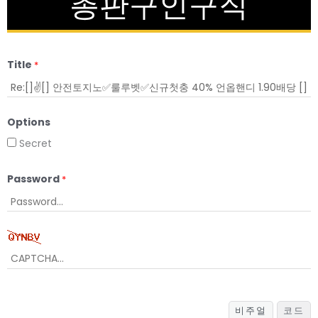
총판구인구직
Title
*
Options
Secret
Password
*
비주얼
코드