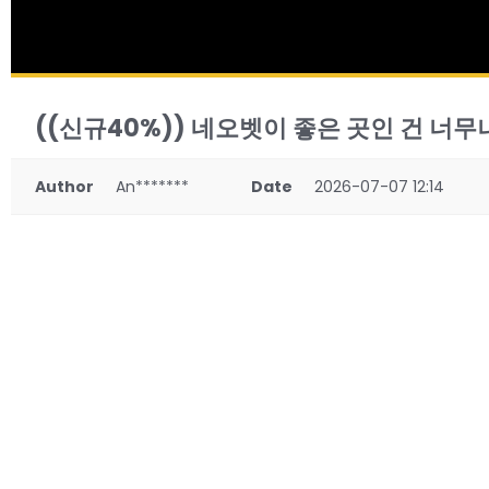
((신규40%)) 네오벳이 좋은 곳인 건 너
Author
An*******
Date
2026-07-07 12:14