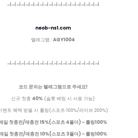
ㅢㅢㅢㅢㅢㅢㅢㅢㅢㅢㅢㅢㅢㅢㅢㅢㅢㅢㅢㅢ
neob-ns1.com
텔레그램 :
AGY1004
ㅢㅢㅢㅢㅢㅢㅢㅢㅢㅢㅢㅢㅢㅢㅢㅢㅢㅢㅢㅢ
코드 문의는 텔레그램으로 주세요!
신규 첫충
40%
(슬롯 베팅 시 사용 가능)
이벤트 혜택 받을 시 롤링(스포츠 100%/라이브 200%)
매일 첫충전/매충전 15%(스포츠 4폴더) - 롤링100%
매일 첫충전/매충전 10%(스포츠 3폴더) - 롤링100%