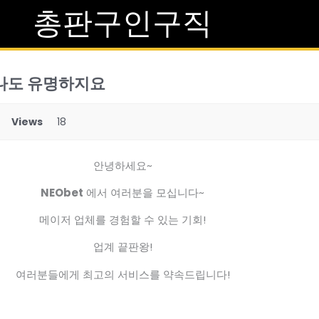
총판구인구직
무나도 유명하지요
Views
18
안녕하세요~
N
E
O
bet
에서 여러분을 모십니다~
메이저 업체를 경험할 수 있는 기회!
업계 끝판왕!
여러분들에게 최고의 서비스를 약속드립니다!