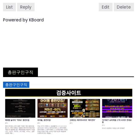
List
Reply
Edit
Delete
Powered by KBoard
총판구인구직
Posted
총판구인구직
on