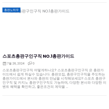
Posted
총판노하우
on
스포츠총판구인구직 NO.1총판가이드
7월 26, 2024
0
스포츠총판구인구직 어떻게하나요? 스포츠총판구인구직 은 총판가
이드에서 쉽게 하실수 있습니다. 총판모집, 총판구인구직을 주도하는
총판가이드에서 본사와 총판의 만남을 시작해보세요!! 스포츠 총판구
인구직 및 카지노 총판구인구직도 가능하며, 다양한 본사와 다양한 이
벤트 혜택을 확인하고, 좋은조건의 계약을 ...