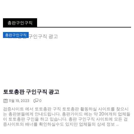
총판구인구직
Posted
총판구인구직
on
토토총판 구인구직 광고
11월 19, 2023
0
검증사이트 에서 토토총판 구직 토토총판 활동하실 사이트를 찾으시
는 총판분들에게 안내드립니다. 총판가이드 에는 약 20여개의 업체들
이 토토총판 구인을 하고 있습니다. 총판 구인구직 사이트에 모든 검
증사이트의 배너를 확인하실수도 있지만 업체들의 상세 정보 ...