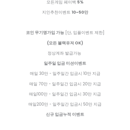
모든게임 페이백
5%
지인추천이벤트
10~50만
코인 무기명가입 가능
[단, 입플이벤트 제한]
(모든 블랙유져 OK)
정상계좌 발급가능
일주일 입금 미션이벤트
매일 30만 - 일주일간 입금시 10만 지급
매일 70만 - 일주일간 입금시 20만 지급
매일100만 - 일주일간 입금시 30만 지급
매일200만 - 일주일간 입금시 50만 지급
신규 입금누적 이벤트