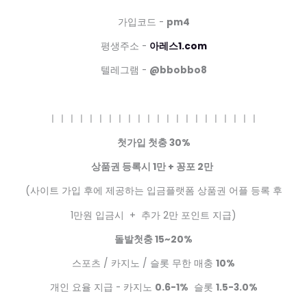
가입코드 -
pm4
평생주소 -
아레스1.com
텔레그램 -
@bbobbo8
ㅣㅣㅣㅣㅣㅣㅣㅣㅣㅣㅣㅣㅣㅣㅣㅣㅣㅣㅣㅣㅣㅣ
첫가입 첫충 30%
상품권 등록시 1만 + 꽁포 2만
(사이트 가입 후에 제공하는 입금플랫폼 상품권 어플 등록 후
1만원 입금시 + 추가 2만 포인트 지급)
돌발첫충
15~20%
스포츠 / 카지노 / 슬롯 무한 매충
10%
개인 요율 지급 - 카지노
0.6-1%
슬롯
1.5-3.0%