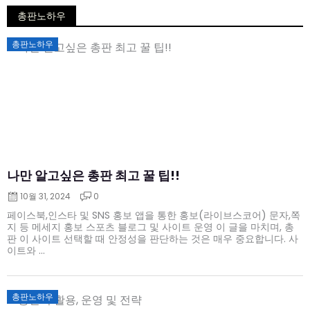
총판노하우
Posted
총판노하우
on
나만 알고싶은 총판 최고 꿀 팁!!
10월 31, 2024
0
페이스북,인스타 및 SNS 홍보 앱을 통한 홍보(라이브스코어) 문자,쪽
지 등 메세지 홍보 스포츠 블로그 및 사이트 운영 이 글을 마치며, 총
판 이 사이트 선택할 때 안정성을 판단하는 것은 매우 중요합니다. 사
이트와 ...
Posted
총판노하우
on