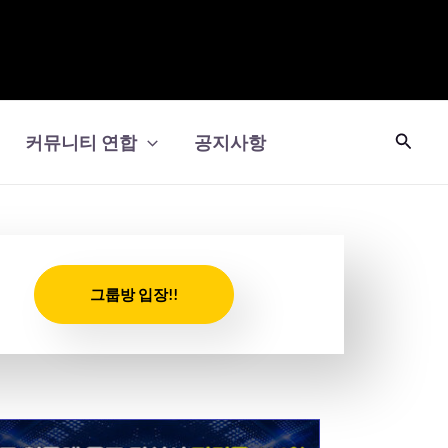
검
커뮤니티 연합
공지사항
색
그룹방 입장!!