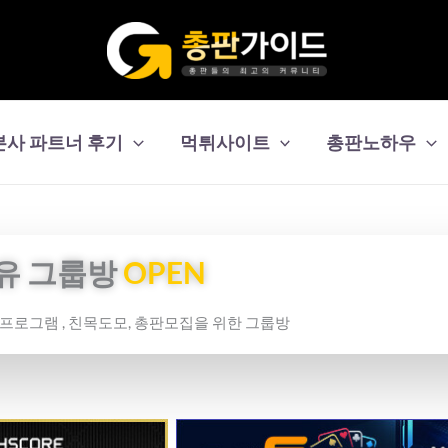
본사 파트너 후기
먹튀사이트
총판노하우
유 그룹방
OPEN
보프로그램 , 친목도모, 총판모집을 위한 그룹방