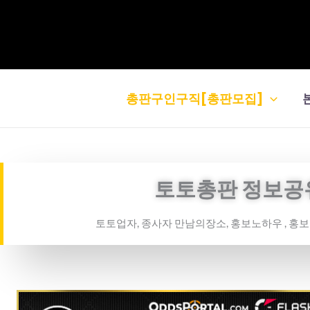
콘
텐
츠
로
건
총판구인구직[총판모집]
너
뛰
기
토토총판 정보공
토토업자, 종사자 만남의장소, 홍보노하우 , 홍