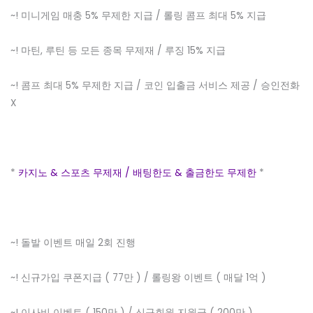
~! 미니게임 매충 5% 무제한 지급 / 롤링 콤프 최대 5% 지급
~! 마틴, 루틴 등 모든 종목 무제재 / 루징 15% 지급
~! 콤프 최대 5% 무제한 지급 / 코인 입출금 서비스 제공 / 승인전화
X
*
카지노 & 스포츠 무제재 / 배팅한도 & 출금한도 무제한
*
~! 돌발 이벤트 매일 2회 진행
~! 신규가입 쿠폰지급 ( 77만 ) / 롤링왕 이벤트 ( 매달 1억 )
~! 이사비 이벤트 ( 150만 ) / 신규회원 지원금 ( 200만 )