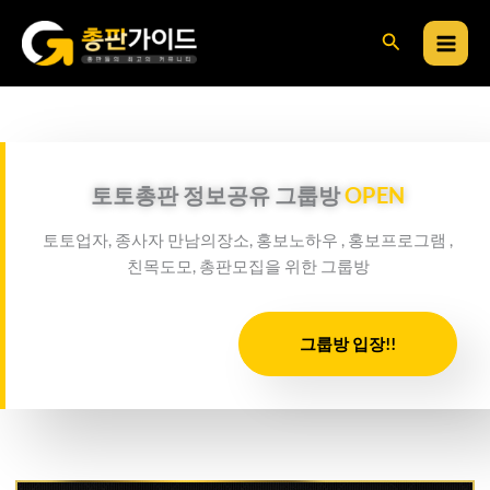
콘
검
텐
츠
색
로
건
너
뛰
토토총판 정보공유 그룹방
OPEN
기
토토업자, 종사자 만남의장소, 홍보노하우 , 홍보프로그램 ,
친목도모, 총판모집을 위한 그룹방
그룹방 입장!!