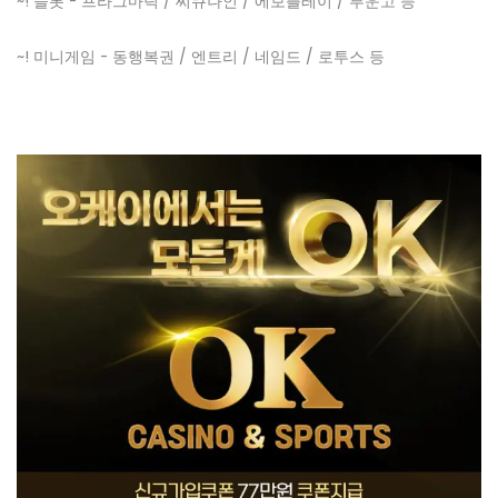
~! 슬롯 - 프라그마틱 / 씨큐나인 / 에보플레이 / 부운고 등
~! 미니게임 - 동행복권 / 엔트리 / 네임드 / 로투스 등