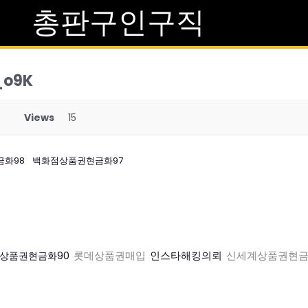
총판구인구직
o9K
Views
15
화98
백화점상품권현금화97
롯데상품권매입
인스타해킹의뢰
신세계상품권현금
상품권현금화90