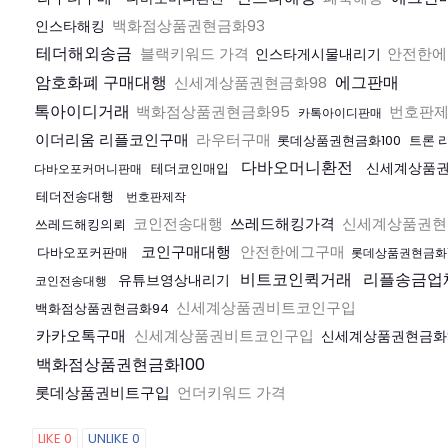
백화점상품권현금화93
인스타해킹
테더해외송금
블랙키워드 가격
안전한에
인스타게시물내리기
암호화폐 구매대행
에그판매
신세계상품권현금화98
톡아이디거래
백화점상품권현금화95
번호판
카톡아이디판매
이더리움 리플코인구매
라우터구매
롯데상품권현금화100
트론 
다바오머니환전
신세계상품권
테더코인매입
다바오포커머니판매
테더전송대행
번호판제작
코인전송대행
쓰레드해킹가격
신세계상품권현
쓰레드해킹의뢰
코인구매대행
안전한에그구매
다바오포커판매
롯데상품권현금화1
비트코인퀵거래
리플송금업
유튜브영상내리기
코인전송대행
신세계상품권비트코인구입
백화점상품권현금화94
카카오톡구매
신세계상품권비트코인구입
신세계상품권현금화
백화점상품권현금화100
롯데상품권비트구입
언더키워드 가격
LIKE
0
UNLIKE
0