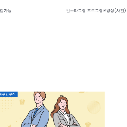
 조합가능
Posted
판구인구직
on