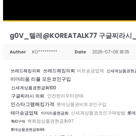
g0V_텔레@KOREATALK77 구글찌라시_
Author
KO*********
Date
2026-07-06 18:35
쓰레드해킹의뢰
비트송금업체
쓰레드해킹의뢰
신세계상품권현금
이더리움 리플 모든코인구입
신세계상품권현금화100
구글찌라시 의뢰
안전한라우터판매
인스타그램해킹가격
롯데상품권비트코인구입
테더송금업체
신세계상품권코인구매방법
롯데
이더리움현금화
백화점상품권현금화97
톡ID구매
롯데상품권현금화96