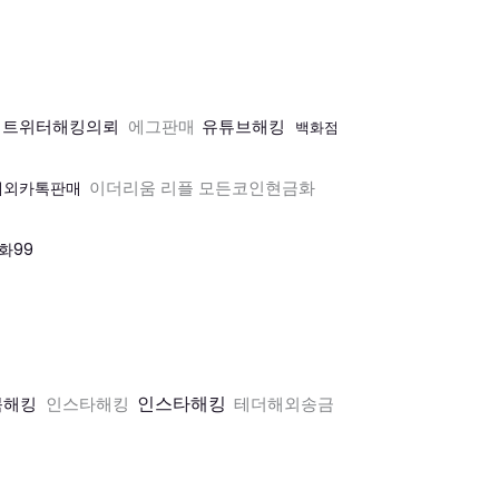
트위터해킹의뢰
에그판매
유튜브해킹
백화점
이더리움 리플 모든코인현금화
해외카톡판매
화99
인스타해킹
북해킹
인스타해킹
테더해외송금