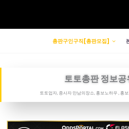
콘
텐
츠
로
건
총판구인구직[총판모집]
너
뛰
기
토토총판 정보공
토토업자, 종사자 만남의장소, 홍보노하우 , 홍