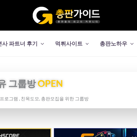
본사 파트너 후기
먹튀사이트
총판노하우
유 그룹방
OPEN
보프로그램 , 친목도모, 총판모집을 위한 그룹방