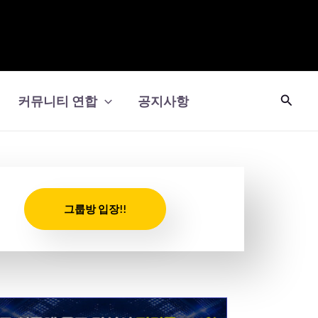
검
커뮤니티 연합
공지사항
색
그룹방 입장!!