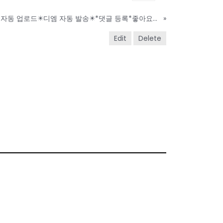
인스타그램 프로그램✴️영상(사진) 자동 업로드✴️디엠 자동 발송✴️*댓글 등록*좋아요*팔로우
»
Edit
Delete