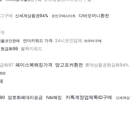
그구매
다바오머니환전
신세계상품권94%
코인구매사이트
제작
24시코인업체
언더키워드 가격
리플코인판매
라우터구매
블랙키워드
현금화99
페이스북해킹가격
망고포커환전
금화97
롯데상품권현금화94%
00
체
카톡계정업체톡ID구매
암호화폐대리송금
fds해킹
90
신세계상