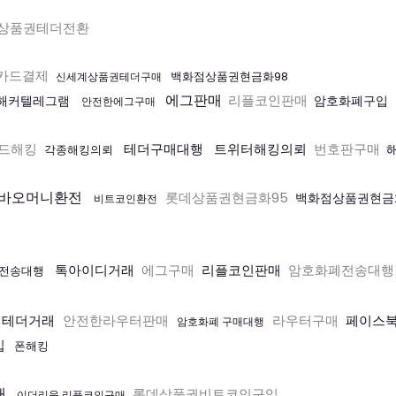
상품권테더전환
카드결제
백화점상품권현금화98
신세계상품권테더구매
에그판매
리플코인판매
B해커텔레그램
암호화폐구입
안전한에그구매
드해킹
테더구매대행
트위터해킹의뢰
번호판구매
각종해킹의뢰
바오머니환전
롯데상품권현금화95
백화점상품권현금
비트코인환전
톡아이디거래
에그구매
리플코인판매
암호화폐전송대행
전송대행
 테더거래
안전한라우터판매
라우터구매
페이스
암호화폐 구매대행
입
폰해킹
매
롯데상품권비트코인구입
이더리움 리플코인구매