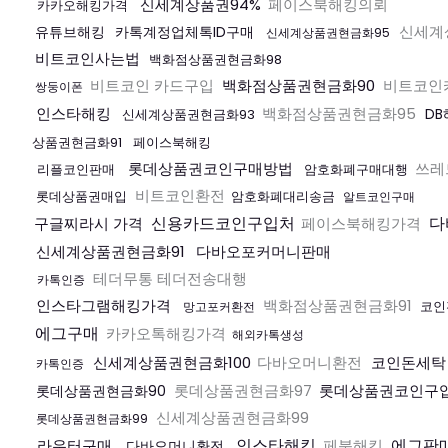
신세계상품권94%
페이스북해킹의뢰
카카오해킹가격
신세계
유튜브해킹
카톡계정업체톡ID구매
신세계상품권현금화95
비트코인사는법
백화점상품권현금화98
비트코인 카드구입
백화점상품권현금화90
비트코인
쌍둥이폰
인스타해킹
백화점상품권현금화95
D
신세계상품권현금화93
상품권현금화91
페이스북해킹
롯데상품권코인구매방법
쓰레
리플코인판매
암호화폐구매대행
비트코인환전
롯데상품권매입
암호화폐대리송금
알트코인구매
신용카드코인구입처
다
구글찌라시 가격
페이스북해킹가격
신세계상품권현금화91
다바오포커머니판매
테더무통 테더전송대행
카톡인증
인스타그램해킹가격
백화점상품권현금화91
코인
망고포커환전
에그구매
카카오톡해킹가격
해외카톡생성
신세계상품권현금화100
다바오머니환전
코인돈세탁
카톡인증
롯데상품권현금화97
롯데상품권코인구
롯데상품권현금화90
신세계상품권현금화99
롯데상품권현금화99
인스타해킹
에그판
라우터구매
페북해킹
다바오머니환전