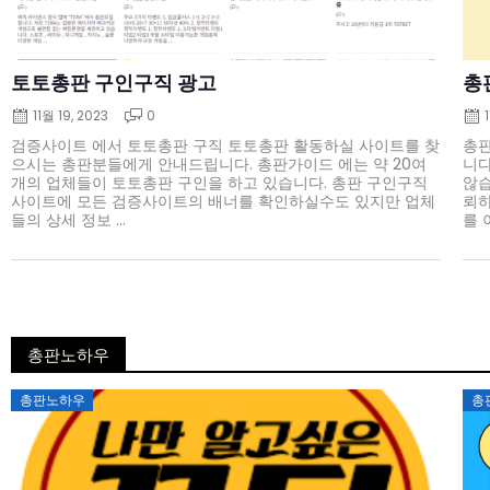
토토총판 구인구직 광고
총
11월 19, 2023
0
검증사이트 에서 토토총판 구직 토토총판 활동하실 사이트를 찾
총판
으시는 총판분들에게 안내드립니다. 총판가이드 에는 약 20여
니다
개의 업체들이 토토총판 구인을 하고 있습니다. 총판 구인구직
않습
사이트에 모든 검증사이트의 배너를 확인하실수도 있지만 업체
뢰하
들의 상세 정보 ...
를 
총판노하우
Posted
총판노하우
총
on