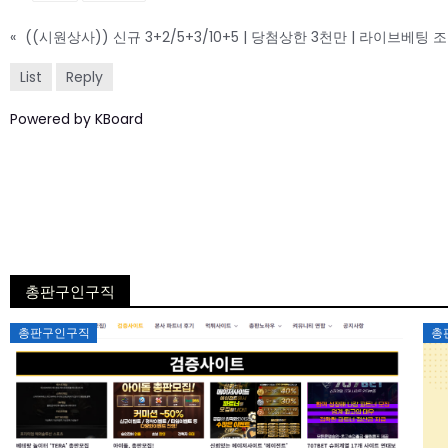
«
((시원상사)) 신규 3+2/5+3/10+5 | 당첨상한 3천만 | 라이브베팅
List
Reply
Powered by KBoard
총판구인구직
Posted
총판구인구직
총
on