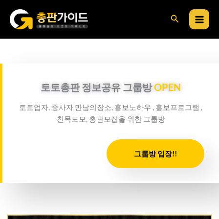
콘
검
텐
츠
색
로
건
너
뛰
토토총판 정보공유 그룹방
OPEN
기
토토업자, 종사자 만남의장소, 홍보노하우 , 홍보프로그램 ,
친목도모, 총판모집을 위한 그룹방
그룹방 입장!!