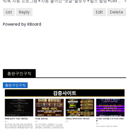
틱톡 자동 프로그램✴️자동 좋아요*댓글*팔로우✴️릴스 발송✴️DM 발송
»
List
Reply
Edit
Delete
Powered by KBoard
총판구인구직
Posted
총판구인구직
on