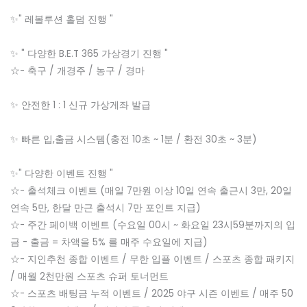
✨" 레볼루션 홀덤 진행 "
✨ " 다양한 B.E.T 365 가상경기 진행 "
☆- 축구 / 개경주 / 농구 / 경마
✨ 안전한 1 : 1 신규 가상게좌 발급
✨ 빠른 입,출금 시스템(충전 10초 ~ 1분 / 환전 30초 ~ 3분)
✨" 다양한 이벤트 진행 "
☆- 출석체크 이벤트 (매일 7만원 이상 10일 연속 출근시 3만, 20일
연속 5만, 한달 만근 출석시 7만 포인트 지급)
☆- 주간 페이백 이벤트 (수요일 00시 ~ 화요일 23시59분까지의 입
금 - 출금 = 차액을 5% 를 매주 수요일에 지급)
☆- 지인추천 종합 이벤트 / 무한 입플 이벤트 / 스포츠 종합 패키지
/ 매월 2천만원 스포츠 슈퍼 토너먼트
☆- 스포츠 배팅금 누적 이벤트 / 2025 야구 시즌 이벤트 / 매주 50