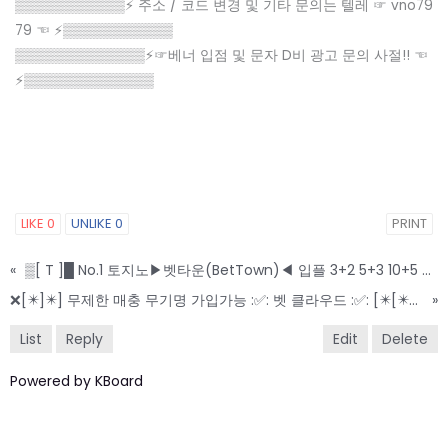
▒▒▒▒▒▒▒▒▒▒▒⚡️​ 주소 / 코드 변경 및 기타 문의는 텔레 ☞ vno79
79 ☜ ⚡️​▒▒▒▒▒▒▒▒▒▒▒
▒▒▒▒▒▒▒▒▒▒▒▒▒⚡️​☞베너 입점 및 문자 D비 광고 문의 사절!! ☜
⚡️​▒▒▒▒▒▒▒▒▒▒▒▒▒​
LIKE
0
UNLIKE
0
PRINT
«
▒[ T ]█ No.1 토지노▶벳타운(BetTown)◀ 입플 3+2 5+3 10+5 20+7 [검증완료] █[ T ]▒
❌[✴️]✴️] 무제한 매충 무기명 가입가능 :✅: 벳 클라우드 :✅: [✴️[✴️]❌
»
List
Reply
Edit
Delete
Powered by KBoard