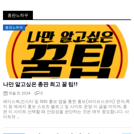
총판노하우
Posted
총판노하우
on
나만 알고싶은 총판 최고 꿀 팁!!
10월 31, 2024
0
페이스북,인스타 및 SNS 홍보 앱을 통한 홍보(라이브스코어) 문자,쪽
지 등 메세지 홍보 스포츠 블로그 및 사이트 운영 이 글을 마치며, 총
판 이 사이트 선택할 때 안정성을 판단하는 것은 매우 중요합니다. 사
이트와 ...