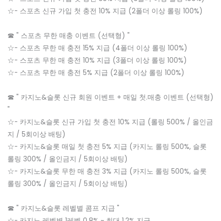
☆- 스포츠 신규 가입 첫 충전 10% 지급 (2폴더 이상 롤링 100%)
☎ " 스포츠 무한 매충 이벤트 (선택형) "
☆- 스포츠 무한 매 충전 15% 지급 (4폴더 이상 롤링 100%)
☆- 스포츠 무한 매 충전 10% 지급 (3폴더 이상 롤링 100%)
☆- 스포츠 무한 매 충전 5% 지급 (2폴더 이상 롤링 100%)
☎ " 카지노&슬롯 신규 회원 이벤트 + 매일 첫.매충 이벤트 (선택형)
"
☆- 카지노&슬롯 신규 가입 첫 충전 10% 지급 (롤링 500% / 올인금
지 / 5회이상 배팅)
☆- 카지노&슬롯 매일 첫 충전 5% 지급 (카지노 롤링 500%, 슬롯
롤링 300% / 올인금지 / 5회이상 배팅)
☆- 카지노&슬롯 무한 매 충전 3% 지급 (카지노 롤링 500%, 슬롯
롤링 300% / 올인금지 / 5회이상 배팅)
☎ " 카지노&슬롯 레벨별 콤프 지급 "
☆- 카지노 레벨별 1레벨 0.8% ~ 최대 1.2% 지급