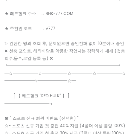
★ 레드헐크 주소 → RHK-777.COM
★ 추천인 코드 → v777
✨ 간단한 명의 조회 후, 문제없으면 승인전화 없이 10분이내 승인
❌ 첫충 포인트, 해외배당을 악용한 작업자는 강력하게 제재 (첫충
회수,몰수,로얄 등록 등) ❌
┗━━━━━━━━━━━━━━━━━━━━━━━━━━┛
━☆━━━━━━☆━━━━━━☆━━━━━☆━━━━━━☆
━━━━━━━☆━━━━━━━☆━
┌──[ 【 레드헐크 "RED HULK" 】 ]────────────────────
───────────────┒
☎ " 스포츠 신규 회원 이벤트 (선택형) "
☆- 스포츠 신규 가입 첫 충전 40% 지급 (4폴더 이상 롤링 100%)
☆- 스포츠 신규 가입 첫 충전 30% 지급 (3폴더 이상 롤링 100%)