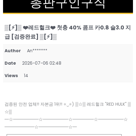
총판구인구직
▒[⚡️]▒ ❤️레드헐크❤️ 첫충 40% 콤프 카0.8 슬3.0 지
급 [검증완료] ▒[⚡️]▒
Author
An*******
Date
2026-07-06 02:48
Views
14
검증된 안전 업체!! 자본금 1위!! ⭐️‿⭐️) ▒☆▒ 레드헐크 "RED HULK" ▒
☆▒
━☆━━━━━━☆━━━━━━☆━━━━━☆━━━━━━☆
━━━━━━━☆━━━━━━━☆━
┏━━━━━━━━━━━━━━━━━━━━━━━━━━┓