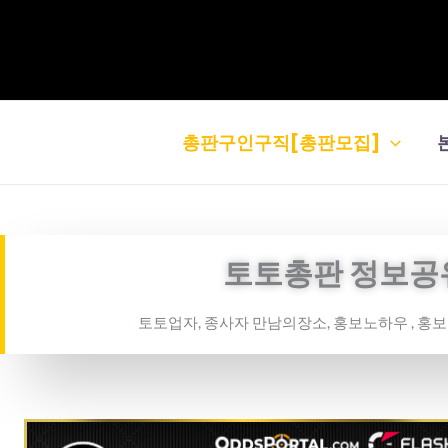
콘
텐
츠
로
건
총판구인구직[총판모집]
너
뛰
기
토토총판 정보공
토토업자, 종사자 만남의장소, 홍보노하우 , 홍