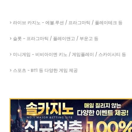
> 라이브 카지노 - 에볼.루션 / 프라그마틱 / 플레이테크 등
> 슬롯 - 프라그마틱 / 플레이앤고 / 부운고 등
> 미니게임 - 비비아이엔 키노 / 게임플레이 / 스카이시티 등
> 스포츠 - BT1 등 다양한 게임 제공