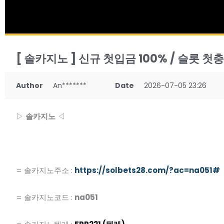
[ 솔카지노 ] 신규 첫입금 100% / 슬롯 첫충 
Author
An*******
Date
2026-07-05 23:26
▷
솔카지노
◁
= 솔카지노주소 :
https://solbets28.com/?ac=na051#
= 솔카지노코드 :
na051