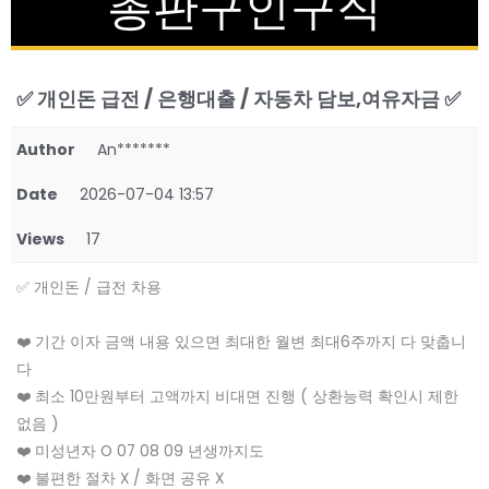
총판구인구직
✅ 개인돈 급전 / 은행대출 / 자동차 담보,여유자금 ✅
Author
An*******
Date
2026-07-04 13:57
Views
17
✅ 개인돈 / 급전 차용
❤️ 기간 이자 금액 내용 있으면 최대한 월변 최대6주까지 다 맞춥니
다
❤️ 최소 10만원부터 고액까지 비대면 진행 ( 상환능력 확인시 제한
없음 )
❤️ 미성년자 O 07 08 09 년생까지도
❤️ 불편한 절차 X / 화면 공유 X