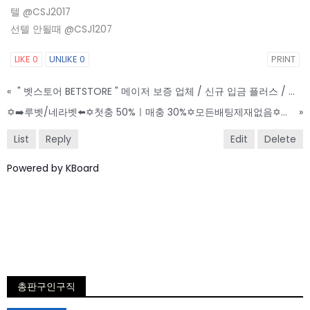
텔 @CSJ2017
선텔 안될때 @CSJ1207
LIKE
0
UNLIKE
0
PRINT
«
" 벳스토어 BETSTORE " 메이저 보증 업체 / 신규 입금 플러스 / 무제재
✡️➡️루벳/네라벳⬅️✡️첫충 50%ㅣ매충 30%✡️모든배팅제재없음✡️가입즉시 콤프지급✡️베팅한도무제한✡️ vip5
»
List
Reply
Edit
Delete
Powered by KBoard
총판구인구직