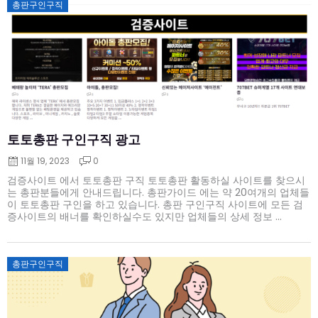
Posted
총판구인구직
on
토토총판 구인구직 광고
11월 19, 2023
0
검증사이트 에서 토토총판 구직 토토총판 활동하실 사이트를 찾으시
는 총판분들에게 안내드립니다. 총판가이드 에는 약 20여개의 업체들
이 토토총판 구인을 하고 있습니다. 총판 구인구직 사이트에 모든 검
증사이트의 배너를 확인하실수도 있지만 업체들의 상세 정보 ...
Posted
총판구인구직
on