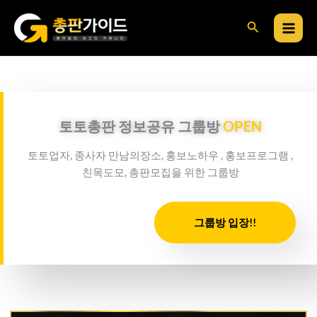
콘
검
텐
츠
색
로
건
너
뛰
토토총판 정보공유 그룹방
OPEN
기
토토업자, 종사자 만남의장소, 홍보노하우 , 홍보프로그램 ,
친목도모, 총판모집을 위한 그룹방
그룹방 입장!!