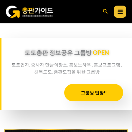
콘
검
텐
츠
색
로
건
너
뛰
토토총판 정보공유 그룹방
OPEN
기
토토업자, 종사자 만남의장소, 홍보노하우 , 홍보프로그램 ,
친목도모, 총판모집을 위한 그룹방
그룹방 입장!!