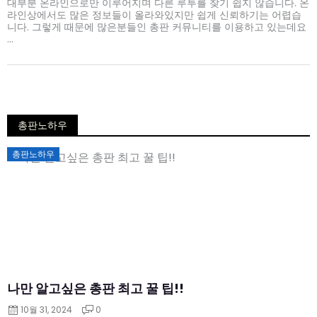
대부분 온라인으로만 이루어지며 다른 루투를 찾기 쉽지 않습니다. 온
라인상에서도 많은 정보들이 올라와있지만 쉽게 신뢰하기는 어렵습
니다. 그렇게 때문에 많은분들인 총판 커뮤니티를 이용하고 있는데요
...
총판노하우
Posted
총판노하우
on
나만 알고싶은 총판 최고 꿀 팁!!
10월 31, 2024
0