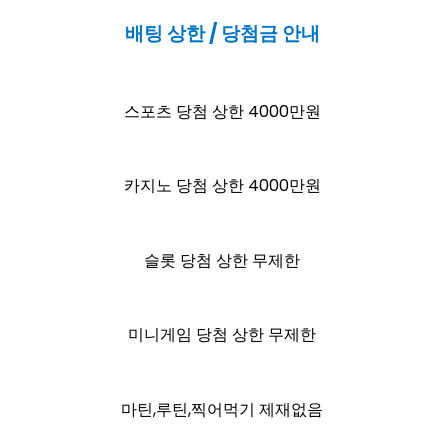
배팅 상한 / 당첨금 안내
스포츠 당첨 상한 4000만원
카지노 당첨 상한 4000만원
슬롯 당첨 상한 무제한
미니게임 당첨 상한 무제한
마틴,루틴,찍어먹기 제재없음