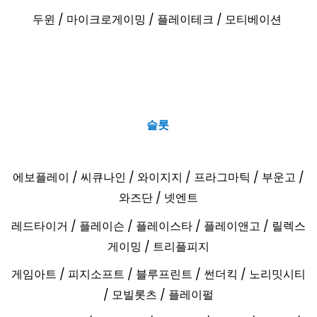
두윈 / 마이크로게이밍 / 플레이테크 / 모티베이션
슬롯
에보플레이 / 씨큐나인 / 와이지지 / 프라그마틱 / 부운고 /
와즈단 / 넷엔트
레드타이거 / 플레이슨 / 플레이스타 / 플레이앤고 / 릴렉스
게이밍 / 트리플피지
게임아트 / 피지소프트 / 블루프린트 / 썬더킥 / 노리밋시티
/ 모빌롯츠 / 플레이펄