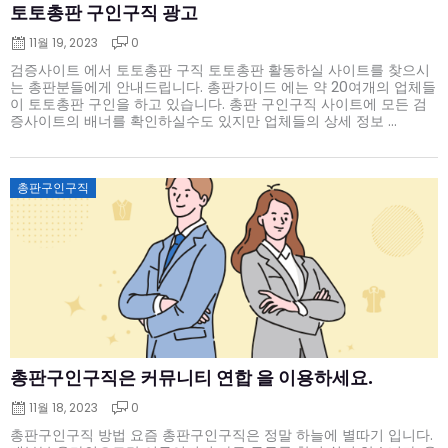
토토총판 구인구직 광고
11월 19, 2023
0
검증사이트 에서 토토총판 구직 토토총판 활동하실 사이트를 찾으시
는 총판분들에게 안내드립니다. 총판가이드 에는 약 20여개의 업체들
이 토토총판 구인을 하고 있습니다. 총판 구인구직 사이트에 모든 검
증사이트의 배너를 확인하실수도 있지만 업체들의 상세 정보 ...
Posted
총판구인구직
on
총판구인구직은 커뮤니티 연합 을 이용하세요.
11월 18, 2023
0
총판구인구직 방법 요즘 총판구인구직은 정말 하늘에 별따기 입니다.