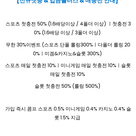
[신규첫충 & 입금플러스 & 매충전 안내]
스포츠 첫충전 50% (1.6배당이상 / 4폴더 이상) ㅣ첫충전 3
0% (1.6배당 이상 / 3폴더 이상)
무한 30%이벤트 (스포츠 단폴 롤링300%ㅣ다폴더 롤링 20
0%ㅣ미겜&카지노&슬롯 300%)
스포츠 매일 첫충전 10%ㅣ미니게임 매일 첫충전 10%ㅣ슬롯
매일 첫충전 10%
슬롯 첫충전 50% (롤링 500%)
가입 즉시 콤프 스포츠 0.5% 미니게임 0.4% 카지노 0.
4% 슬
롯 1.5% 지급