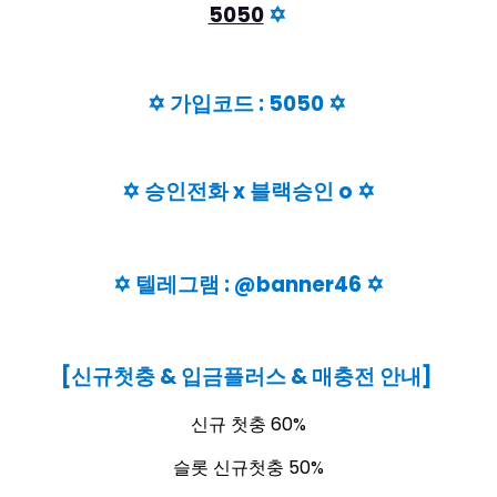
5050
✡️
✡️ 가입코드 : 5050 ✡️
✡️ 승인전화 x 블랙승인 o ✡️
✡️ 텔레그램 : @banner46
✡️
[신규첫충 & 입금플러스 & 매충전 안내]
신규 첫충 60%
슬롯 신규첫충 50%