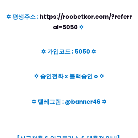
✡️ 평생주소 :
https://roobetkor.com/?referr
al=5050
✡️
✡️ 가입코드 : 5050 ✡️
✡️ 승인전화 x 블랙승인 o ✡️
✡️ 텔레그램 : @banner46
✡️