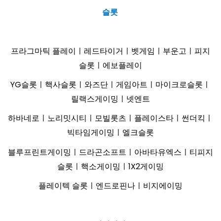
슬롯
프라그마틱 플레이ㅣ레드타이거ㅣ벳게임ㅣ부운고ㅣ피지
슬롯ㅣ에보플레이
YG슬롯ㅣ핵사슬롯ㅣ와즈단ㅣ게임아트ㅣ마이크로슬롯ㅣ
릴랙스게이밍ㅣ넷엔트
하바네로ㅣ노리밋시티ㅣ모빌롯츠ㅣ플레이스타ㅣ썬더킥ㅣ
빅타임게이밍ㅣ엘크슬롯
블루프린트게이밍ㅣ드라곤소프트ㅣ아바타유엑스ㅣ티피지
슬롯ㅣ핵소게이밍ㅣ1X2게이밍
플레이텍 슬롯ㅣ엔드로핀나ㅣ비지에이밍