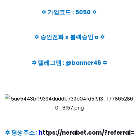
✡️ 가입코드 : 5050 ✡️
✡️ 승인전화 x 블랙승인 o ✡️
✡️ 텔레그램 : @banner46
✡️
✡️ 평생주소 :
h
ttps://nerabet.com/?referral=