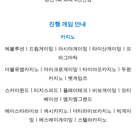
진행 게임 안내
카지노
에볼루션ㅣ드림게이밍ㅣ아시아게이밍ㅣ타이산게이밍ㅣ프
라그마틱
더블유엠카지노ㅣ마이크로게이밍ㅣ타이아오카지노ㅣ두윈
카지노ㅣ벳게임즈
스카이윈드ㅣ티지스피드ㅣ플레이테크ㅣ비보게이밍ㅣ모티
베이션ㅣ엠지엠그랜드
에이스타라이브ㅣ섹시카지노ㅣ더티라이브카지노ㅣ빅게이
밍ㅣ에스에이게이밍ㅣ스텔라카지노