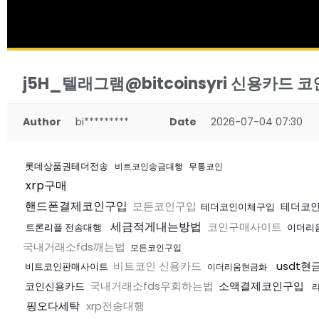
j5H_텔래그램@bitcoinsyri 신용카드
Author
bi*********
Date
2026-07-04 07:30
롯데상품권테더전송
비트코인송금대행
무통코인
xrp구매
핸드폰결제코인구입
모든코인구입
테더코
테더코인이체구입
세금적게내는방법
코인구매사이트
트론리플 전송대행
이더리
국내거래소fds깨는법
모든코인구입
비트코인 신용카드
usdt현
비트코인판매사이트
이더리움현금화
국내거래소fds우회하는법
소액결제코인구입
코인신용카드
핑오다세탁
xrp전송대행