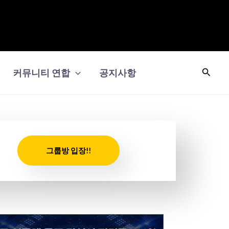
검
커뮤니티 연합
공지사항
색
그룹방 입장!!