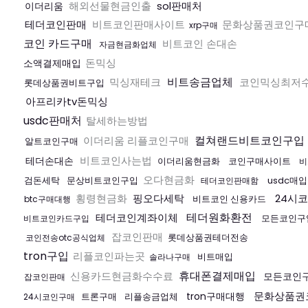
해외선물현금인출
sol판매처
이더리움
테더코인판매
비트코인판매사이트
문화상품권코인구
xrp구매
코인 카드구매
비트코인 손대손
자금현금화업체
돈믹싱
소액결제매입
비트송금업체
믹싱재테크
코인믹싱최저
롯데상품권비트구입
아프리카tv돈믹싱
usdc판매처
탈세하는방법
컬쳐랜드비트코인구입
이더리움 리플코인구매
알트코인구매
비트코인사는법
테더손대손
이더리움현금화
코인구매사이트
비
오다현금화
검돈세탁
문상비트코인구입
usdc매
테더코인판매함
횡령현금화
핑오다세탁
24시
비트코인 신용카드
btc구매대행
테더원화환전
테더코인계좌이체
모든코인구
비트코인카드구입
잡코인판매
롯데상품권테더전송
코인전송otc공식업체
tron구입
리플코인파는곳
비트매입
솔라나구매
휴대폰결제매입
신용카드현금화수수료
모든코인
잡코인판매
문화상품권
tron구매대행
트론구매
리플송금업체
24시코인구매