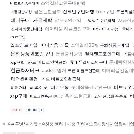
소액결제코인구매방법
비트코인송금대행
금은돈현금화
잡코인구입대행
tron구입
트론리플
리플전송대행
테더구매
자금세탁
알트코인매입
자금현
돈믹싱수수료최저
이더리움 리플코인구매
신세계상품권매입
trc20구매대행
국내거
tron구입
엘포인트매입
이더리움 리플
소액결제85%
문화상품권매입
문화상품권코인구입
돈현금화방법
컬쳐랜드코인구매
리플
돈세탁안전
카드 비트코인현금화
휴대폰결제코인구매
xrp구입
현금화재테크
usdc구입처
이더리움전송대
트론 리플코인판매
테더원화환전
카드 비트코인현금화
비트코인
테더무통
롯데상품권코인구매
테더거래
btc파는곳
xrp구매
신용카드현금화
비
코인 현금화 수수료
비트코인송금대행
LIKE
0
UNLIKE
0
«