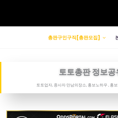
콘
텐
츠
로
건
총판구인구직[총판모집]
너
뛰
기
토토총판 정보공
토토업자, 종사자 만남의장소, 홍보노하우 , 홍