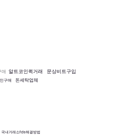
알트코인퀵거래
문상비트구입
구매
돈세탁업체
코인구매
국내거래소fds해결방법