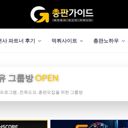
본사 파트너 후기
먹튀사이트
총판노하우
유 그룹방
OPEN
보프로그램 , 친목도모, 총판모집을 위한 그룹방