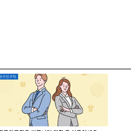
Posted
판구인구직
on