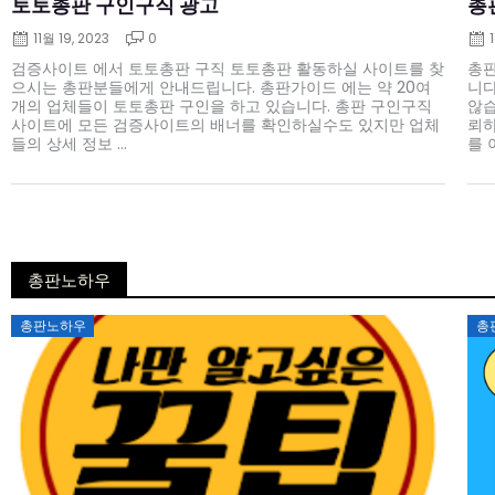
토토총판 구인구직 광고
총
11월 19, 2023
0
검증사이트 에서 토토총판 구직 토토총판 활동하실 사이트를 찾
총판
으시는 총판분들에게 안내드립니다. 총판가이드 에는 약 20여
니다
개의 업체들이 토토총판 구인을 하고 있습니다. 총판 구인구직
않습
사이트에 모든 검증사이트의 배너를 확인하실수도 있지만 업체
뢰하
들의 상세 정보 ...
를 
총판노하우
Posted
총판노하우
총
on