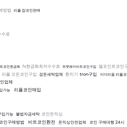
매방법
리플 잡코인판매
수수료
fx현금화최저수수료
엘포인트코인
트코인현금화
위챗페이비트코인구입
리플 모든코인구입
환치기
tron구입
검돈세탁업체
입
이더리움 리플
코인업체
리플코인매입
입가능
코인돈믹싱
구입가능
불법자금세탁
비트코인환전
코인구매방법
돈믹싱안전업체
코인 구매대행 24시