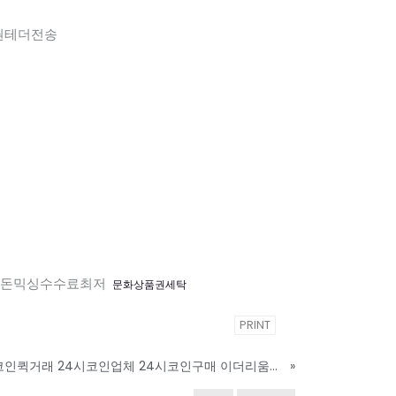
권테더전송
돈믹싱수수료최저
문화상품권세탁
PRINT
l9O_텔레그램@bitcoinsyri 비트코인퀵거래 24시코인업체 24시코인구매 이더리움현금화 이더리움매입 리플코인매입 리플코인판매 트론리플코인전송_v9W
»