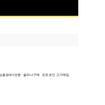
솔라나구매
모든코인 고가매입
상품권테더전환