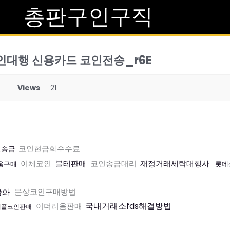
총판구인구직
 코인대행 신용카드 코인전송_r6E
Views
21
코인현금화수수료
인송금
이체코인
블테판매
코인송금대리
재정거래세탁대행사
움구매
롯데
금화
문상코인구매방법
국내거래소fds해결방법
이더리움판매
리플코인판매