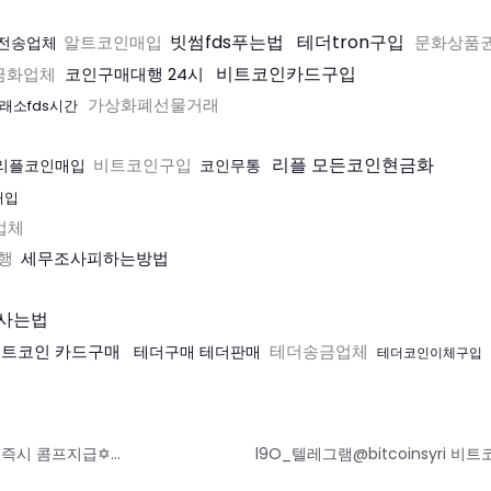
빗썸fds푸는법
테더tron구입
알트코인매입
문화상품
전송업체
비트코인카드구입
금화업체
코인구매대행 24시
가상화폐선물거래
래소fds시간
리플 모든코인현금화
비트코인구입
리플코인매입
코인무통
매입
업체
행
세무조사피하는방법
사는법
트코인 카드구매
테더송금업체
테더구매 테더판매
테더코인이체구입
✡️➡️루벳/네라벳⬅️✡️첫충 50%ㅣ매충 30%✡️모든배팅제재없음✡️가입즉시 콤프지급✡️베팅한도무제한✡️ s3r1