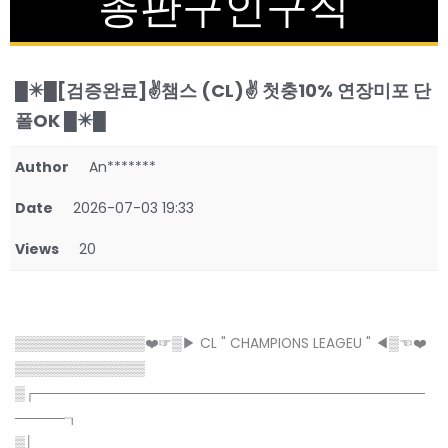
총판구인구직
█✴️█[검증완료]✌️챔스 (CL)✌️ 첫충10% 연장미포 단
폴OK █✴️█
Author
An*******
Date
2026-07-03 19:33
Views
20
▒▒▒▒▒▒▒▒▒▒▒▒▒❤️☞▒▶ CL " CHAMPIONS LEAGEU " ◀▒☜❤️
▒▒▒▒▒▒▒▒▒▒▒▒▒
▒┌───────────────────────────────────────
─────┒
▒│