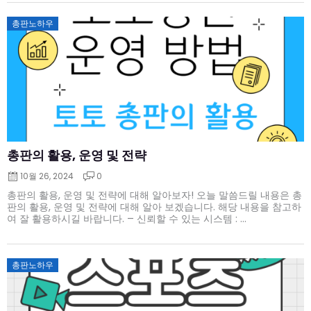
Posted
총판노하우
on
총판의 활용, 운영 및 전략
10월 26, 2024
0
총판의 활용, 운영 및 전략에 대해 알아보자! 오늘 말씀드릴 내용은 총
판의 활용, 운영 및 전략에 대해 알아 보겠습니다. 해당 내용을 참고하
여 잘 활용하시길 바랍니다. – 신뢰할 수 있는 시스템 : ...
Posted
총판노하우
on