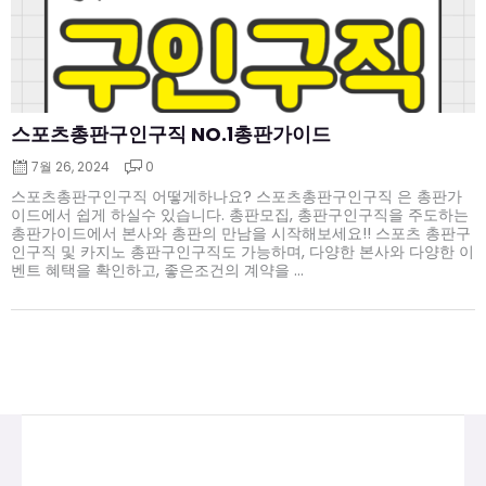
스포츠총판구인구직 NO.1총판가이드
7월 26, 2024
0
스포츠총판구인구직 어떻게하나요? 스포츠총판구인구직 은 총판가
이드에서 쉽게 하실수 있습니다. 총판모집, 총판구인구직을 주도하는
총판가이드에서 본사와 총판의 만남을 시작해보세요!! 스포츠 총판구
인구직 및 카지노 총판구인구직도 가능하며, 다양한 본사와 다양한 이
벤트 혜택을 확인하고, 좋은조건의 계약을 ...