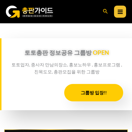
콘
검
텐
츠
색
로
건
너
뛰
토토총판 정보공유 그룹방
OPEN
기
토토업자, 종사자 만남의장소, 홍보노하우 , 홍보프로그램 ,
친목도모, 총판모집을 위한 그룹방
그룹방 입장!!