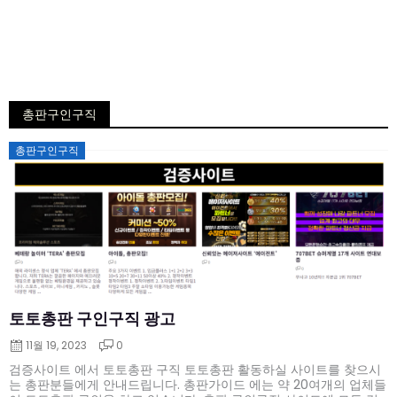
총판구인구직
Posted
총판구인구직
on
토토총판 구인구직 광고
11월 19, 2023
0
검증사이트 에서 토토총판 구직 토토총판 활동하실 사이트를 찾으시
는 총판분들에게 안내드립니다. 총판가이드 에는 약 20여개의 업체들