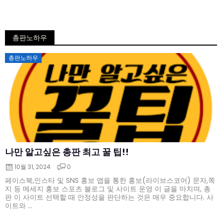
총판노하우
Posted
총판노하우
on
나만 알고싶은 총판 최고 꿀 팁!!
10월 31, 2024
0
페이스북,인스타 및 SNS 홍보 앱을 통한 홍보(라이브스코어) 문자,쪽
지 등 메세지 홍보 스포츠 블로그 및 사이트 운영 이 글을 마치며, 총
판 이 사이트 선택할 때 안정성을 판단하는 것은 매우 중요합니다. 사
이트와 ...