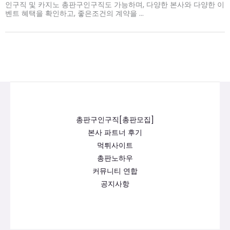
인구직 및 카지노 총판구인구직도 가능하며, 다양한 본사와 다양한 이
벤트 혜택을 확인하고, 좋은조건의 계약을 ...
총판구인구직[총판모집]
본사 파트너 후기
먹튀사이트
총판노하우
커뮤니티 연합
공지사항