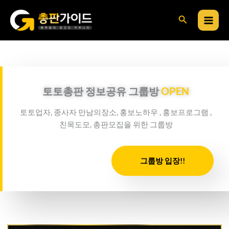
콘
검
텐
츠
색
로
건
너
뛰
토토총판 정보공유 그룹방
OPEN
기
토토업자, 종사자 만남의장소, 홍보노하우 , 홍보프로그램 ,
친목도모, 총판모집을 위한 그룹방
그룹방 입장!!