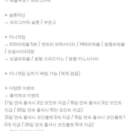
→ 에볼루션 / 프라그마틱
✴️ 슬롯머신
→ 프라그마틱 슬롯 / 부운고
✴️ 미니게임
→ EOS파워볼 5분 / 엔트리 파워사다리 / PBG파워볼 / 동행파워볼
/ 보글사다리3분
→ 보글파워볼 / 동행 스피드키노 / 동행 키노사다리
✴️ 미니게임 삼치기 배팅 가능 (제재 없음)
✴️ 다양한 이벤트
→ 출석체크 이벤트
(7일 연속 출석시 2만 포인트 지급 / 15일 연속 출석시 5만 포인트
지급 / 30일 연속 출석시 10만 포인트 지급)
(5일 연속 출석시 코인룰렛 5개 지급 / 15일 연속 출석시 코인룰렛 1
0개 지급 / 25일 연속 출석시 코인룰렛 15개 지급)