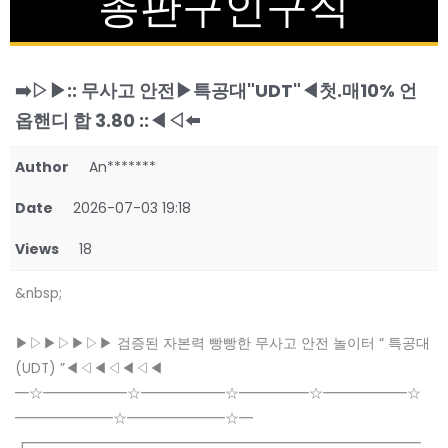
총판구인구직
➡️▷▶:: 무사고 안전▶특공대"UDT"◀첫.매10% 언
옵핸디 합 3.80 ::◀◁⬅️
Author
An*******
Date
2026-07-03 19:18
Views
18
&nbsp;
▶▷▶▷▶▷▶ 검증된 자본력 빵빵한 무사고 안전 놀이터 “ 특공대
(UDT) ”◀◁◀◁◀◁◀
━☆━━━━━━☆━━━━━━☆━━━━━☆━━━━━━☆
━━━━━━━☆━━━━━━━☆━
┏━━━━━━━━━━━━━━━━━━━━━━━━━━━━