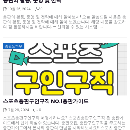
총판의 활용, 운영 및 전략
10월 26, 2024
0
총판의 활용, 운영 및 전략에 대해 알아보자! 오늘 말씀드릴 내용은 총
판의 활용, 운영 및 전략에 대해 알아 보겠습니다. 해당 내용을 참고하
여 잘 활용하시길 바랍니다. – 신뢰할 수 있는 시스템 : ...
Posted
총판노하우
on
스포츠총판구인구직 NO.1총판가이드
7월 26, 2024
0
스포츠총판구인구직 어떻게하나요? 스포츠총판구인구직 은 총판가
이드에서 쉽게 하실수 있습니다. 총판모집, 총판구인구직을 주도하는
총판가이드에서 본사와 총판의 만남을 시작해보세요!! 스포츠 총판구