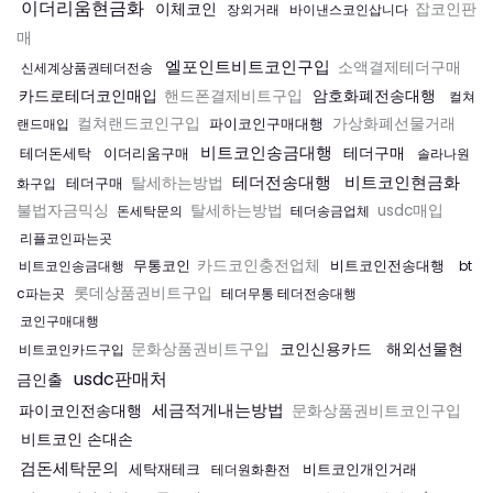
이더리움현금화
이체코인
잡코인판
장외거래
바이낸스코인삽니다
매
엘포인트비트코인구입
소액결제테더구매
신세계상품권테더전송
카드로테더코인매입
암호화폐전송대행
핸드폰결제비트구입
컬쳐
컬쳐랜드코인구입
파이코인구매대행
가상화폐선물거래
랜드매입
비트코인송금대행
테더구매
테더돈세탁
이더리움구매
솔라나원
테더전송대행
비트코인현금화
테더구매
탈세하는방법
화구입
불법자금믹싱
탈세하는방법
usdc매입
돈세탁문의
테더송금업체
리플코인파는곳
무통코인
카드코인충전업체
비트코인전송대행
비트코인송금대행
bt
롯데상품권비트구입
c파는곳
테더무통 테더전송대행
코인구매대행
코인신용카드
해외선물현
문화상품권비트구입
비트코인카드구입
usdc판매처
금인출
세금적게내는방법
파이코인전송대행
문화상품권비트코인구입
비트코인 손대손
검돈세탁문의
세탁재테크
비트코인개인거래
테더원화환전