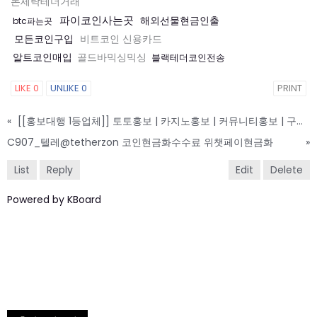
돈세탁테더거래
파이코인사는곳
해외선물현금인출
btc파는곳
모든코인구입
비트코인 신용카드
알트코인매입
골드바믹싱믹싱
블랙테더코인전송
LIKE
0
UNLIKE
0
PRINT
«
[[홍보대행 1등업체]] 토토홍보 | 카지노홍보 | 커뮤니티홍보 | 구름광고
C907_텔레@tetherzon 코인현금화수수료 위챗페이현금화
»
List
Reply
Edit
Delete
Powered by KBoard