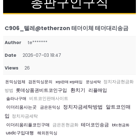
총판구인구직
C906_텔레@tetherzon 테더이체 테더대리송금
Author
te*******
Date
2026-07-03 18:47
Views
26
돈믹싱업체
검돈믹싱문의
정치자금현금화
xrp판매 xrp매입
문상세탁
환치기
롯데상품권비트코인구입
리플매입
방법
솔라나구매
비트코인판매사이트
정치자금세탁방법
알트코인매
이더리움사는곳
금은돈믹싱
입
정치자금세탁
테더코인송금
이더리움리플코인구매
금은돈현금화
btc현금화
usdc구입대행
해외돈믹싱