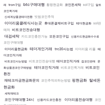
btc구매대행
코인돈세탁
tron구입
횡령현금화
sol구입
래
알트
코인퀵거래
빗썸코인추적
신세계상품권테더전환
이더리움클레식사는곳
휴대폰결제비트구입
테더현금화
sol판
비트코인전송대행
매처
대검세탁
모든코인구입
카드코인충전가능
신용카드현금화수수료
코인구매대행
테더개인거래
이더리움현금화
trc20사는법
이더리움 리플
테
더코인직거래
테더코인직거래
비트코인전송대행
비트코인사는방법
잡코인판매
문
테더코인직거래
비트코인
비트코인퀵거래
화상품권코인구매방법
환전
핑현금화
탈세돈
재테크자금현금화문의
코인추적피하는방법
현금화
세탁재테크
코인구매대행 24시
이더리움전송대행
신용카드코인충전
코인