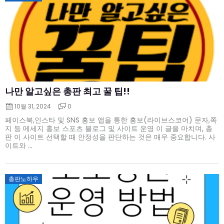
on
나만 알고싶은 총판 최고 꿀 팁!!
10월 31, 2024
0
페이스북,인스타 및 SNS 홍보 앱을 통한 홍보(라이브스코어) 문자,쪽
지 등 메세지 홍보 스포츠 블로그 및 사이트 운영 이 글을 마치며, 총
판 이 사이트 선택할 때 안정성을 판단하는 것은 매우 중요합니다. 사
이트와 ...
Posted
총판노하우
on