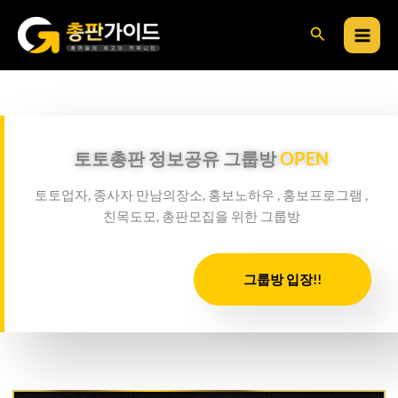
콘
검
텐
츠
색
로
건
너
뛰
토토총판 정보공유 그룹방
OPEN
기
토토업자, 종사자 만남의장소, 홍보노하우 , 홍보프로그램 ,
친목도모, 총판모집을 위한 그룹방
그룹방 입장!!