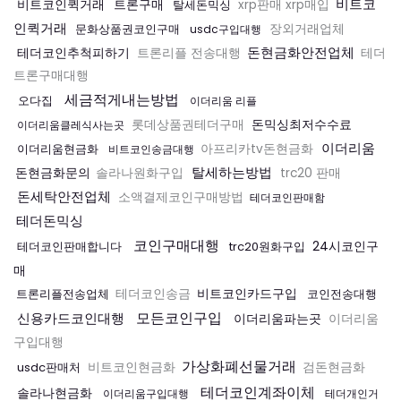
비트코
비트코인퀵거래
트론구매
탈세돈믹싱
xrp판매 xrp매입
인퀵거래
문화상품권코인구매
장외거래업체
usdc구입대행
돈현금화안전업체
테더코인추척피하기
트론리플 전송대행
테더
트론구매대행
세금적게내는방법
오다집
이더리움 리플
돈믹싱최저수수료
롯데상품권테더구매
이더리움클레식사는곳
이더리움
이더리움현금화
아프리카tv돈현금화
비트코인송금대행
탈세하는방법
돈현금화문의
솔라나원화구입
trc20 판매
돈세탁안전업체
소액결제코인구매방법
테더코인판매함
테더돈믹싱
코인구매대행
24시코인구
테더코인판매합니다
trc20원화구입
매
비트코인카드구입
트론리플전송업체
테더코인송금
코인전송대행
모든코인구입
신용카드코인대행
이더리움파는곳
이더리움
구입대행
가상화폐선물거래
usdc판매처
비트코인현금화
검돈현금화
테더코인계좌이체
솔라나현금화
이더리움구입대행
테더개인거