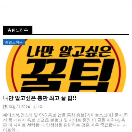
총판노하우
Posted
총판노하우
on
나만 알고싶은 총판 최고 꿀 팁!!
10월 31, 2024
0
페이스북,인스타 및 SNS 홍보 앱을 통한 홍보(라이브스코어) 문자,쪽
지 등 메세지 홍보 스포츠 블로그 및 사이트 운영 이 글을 마치며, 총
판 이 사이트 선택할 때 안정성을 판단하는 것은 매우 중요합니다. 사
이트와 ...