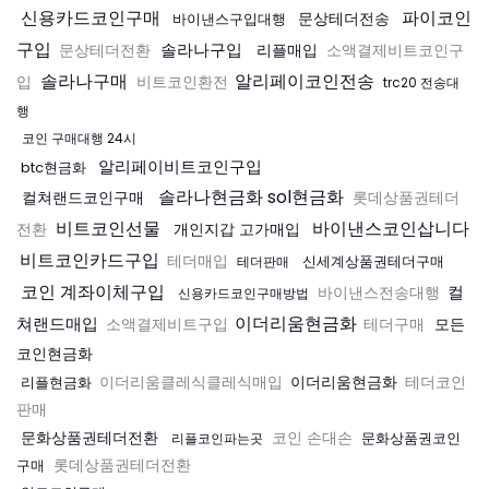
신용카드코인구매
파이코인
문상테더전송
바이낸스구입대행
구입
솔라나구입
리플매입
문상테더전환
소액결제비트코인구
솔라나구매
알리페이코인전송
입
비트코인환전
trc20 전송대
행
코인 구매대행 24시
알리페이비트코인구입
btc현금화
솔라나현금화 sol현금화
컬쳐랜드코인구매
롯데상품권테더
비트코인선물
바이낸스코인삽니다
개인지갑 고가매입
전환
비트코인카드구입
테더매입
신세계상품권테더구매
테더판매
코인 계좌이체구입
컬
바이낸스전송대행
신용카드코인구매방법
이더리움현금화
쳐랜드매입
모든
소액결제비트구입
테더구매
코인현금화
이더리움현금화
리플현금화
이더리움클레식클레식매입
테더코인
판매
문화상품권테더전환
코인 손대손
문화상품권코인
리플코인파는곳
구매
롯데상품권테더전환