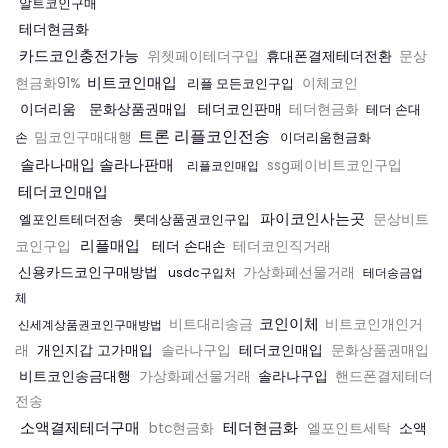
알트코인구매
테더현금화
카드코인충전가능
휴대폰결제테더전환
위쳇페이테더구입
문상
비트코인매입
현금화91%
리플 모든코인구입
이체코인
이더리움
문화상품권매입
테더코인판매
테더현금화
테더 손대
트론 리플코인전송
손
밈코인구매대행
이더리움현금화
솔라나매입 솔라나판매
ssg페이비트코인구입
리플코인매입
테더코인매입
파이코인사는곳
엘포인트테더전송
롯데상품권코인구입
문상비트
리플매입
테더 손대손
코인구입
테더코인직거래
신용카드코인구매방법
가상화폐선물거래
usdc구입처
테더송금업
체
코인이체
비트대리송금
비트코인개인거
신세계상품권코인구매방법
개인지갑 고가매입
테더코인매입
래
솔라나구입
문화상품권매입
비트코인송금대행
솔라나구입
가상화폐선물거래
핸드폰결제테더
전송
소액결제테더구매
테더현금화
소액
btc현금화
엘포인트세탁