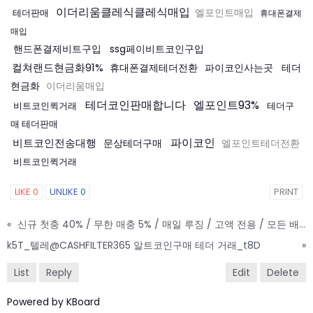
이더리움클레식클레식매입
테더판매
엘포인트매입
휴대폰결제
매입
핸드폰결제비트구입
ssg페이비트코인구입
컬쳐랜드현금화91%
휴대폰결제테더전환
파이코인사는곳
테더
현금화
이더리움매입
테더코인판매합니다
엘포인트93%
비트코인퀵거래
테더구
매 테더판매
파이코인
비트코인전송대행
문상테더구매
엘포인트테더전환
비트코인퀵거래
LIKE
0
UNLIKE
0
PRINT
«
신규 첫충 40% / 무한 매충 5% / 매일 루징 / 고액 전용 / 모든 배팅 무제재
k5T_텔레@CASHFILTER365 알트코인구매 테더 거래_t8D
»
List
Reply
Edit
Delete
Powered by KBoard