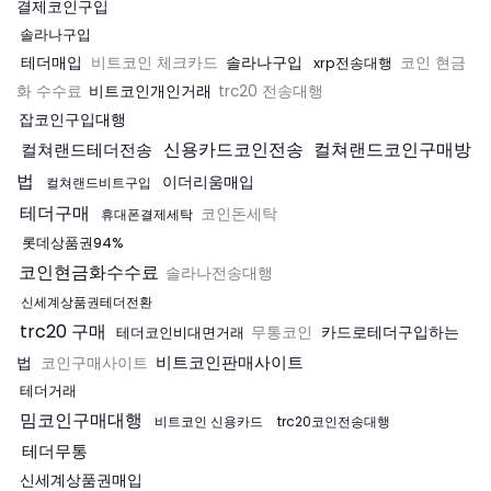
결제코인구입
솔라나구입
테더매입
솔라나구입
비트코인 체크카드
xrp전송대행
코인 현금
비트코인개인거래
화 수수료
trc20 전송대행
잡코인구입대행
신용카드코인전송
컬쳐랜드코인구매방
컬쳐랜드테더전송
법
이더리움매입
컬쳐랜드비트구입
테더구매
코인돈세탁
휴대폰결제세탁
롯데상품권94%
코인현금화수수료
솔라나전송대행
신세계상품권테더전환
trc20 구매
카드로테더구입하는
테더코인비대면거래
무통코인
비트코인판매사이트
법
코인구매사이트
테더거래
밈코인구매대행
비트코인 신용카드
trc20코인전송대행
테더무통
신세계상품권매입