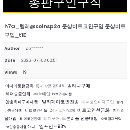
총판구인구직
h7O_텔레@coinsp24 문상비트코인구입 문상비트
구입_t1E
Author
co******
Date
2026-07-03 00:51
Views
19
솔라나구매
이더리움현금화
롯데상품권94%
테더송금업체
usdc매입
btc구매대행
알리페이코인전송
암호화폐구매대행
테더코인이체구입
솔라
비트코인현금화
이더리
비트코인선물
24시코인업체
나전송대행
트론리플 전송대행
움매입
테더구매
테더코인판매
소액결제세탁
엘포인트93%
코인송금대행 24시