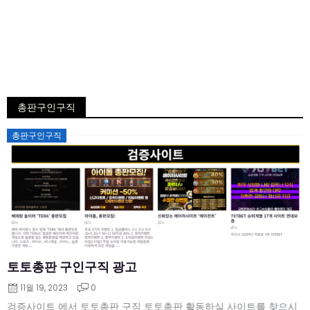
총판구인구직
Posted
총판구인구직
on
토토총판 구인구직 광고
11월 19, 2023
0
검증사이트 에서 토토총판 구직 토토총판 활동하실 사이트를 찾으시