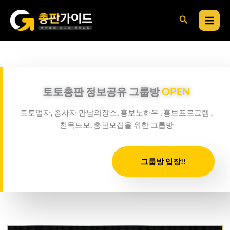
콘
검
텐
츠
색
로
건
너
뛰
토토총판 정보공유 그룹방
OPEN
기
토토업자, 종사자 만남의장소, 홍보노하우 , 홍보프로그램 ,
친목도모, 총판모집을 위한 그룹방
그룹방 입장!!