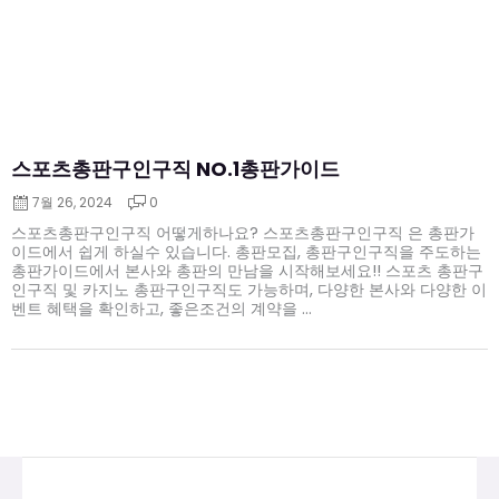
스포츠총판구인구직 NO.1총판가이드
7월 26, 2024
0
스포츠총판구인구직 어떻게하나요? 스포츠총판구인구직 은 총판가
이드에서 쉽게 하실수 있습니다. 총판모집, 총판구인구직을 주도하는
총판가이드에서 본사와 총판의 만남을 시작해보세요!! 스포츠 총판구
인구직 및 카지노 총판구인구직도 가능하며, 다양한 본사와 다양한 이
벤트 혜택을 확인하고, 좋은조건의 계약을 ...