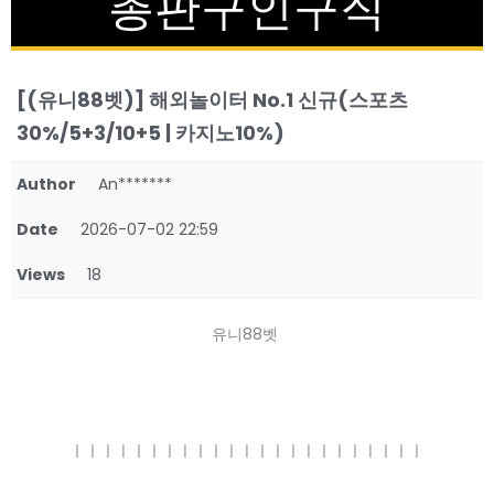
총판구인구직
[(유니88벳)] 해외놀이터 No.1 신규(스포츠
30%/5+3/10+5 | 카지노10%)
Author
An*******
Date
2026-07-02 22:59
Views
18
유니88벳
ㅣㅣㅣㅣㅣㅣㅣㅣㅣㅣㅣㅣㅣㅣㅣㅣㅣㅣㅣㅣㅣㅣㅣ