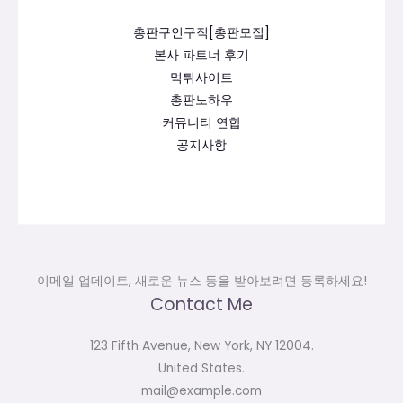
총판구인구직[총판모집]
본사 파트너 후기
먹튀사이트
총판노하우
커뮤니티 연합
공지사항
이메일 업데이트, 새로운 뉴스 등을 받아보려면 등록하세요!
Contact Me
123 Fifth Avenue, New York, NY 12004.
United States.
mail@example.com