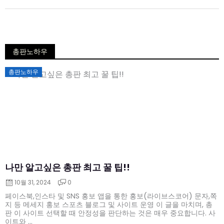
총판노하우
Posted
총판노하우
on
나만 알고싶은 총판 최고 꿀 팁!!
10월 31, 2024
0
페이스북,인스타 및 SNS 홍보 앱을 통한 홍보(라이브스코어) 문자,쪽
지 등 메세지 홍보 스포츠 블로그 및 사이트 운영 이 글을 마치며, 총
판 이 사이트 선택할 때 안정성을 판단하는 것은 매우 중요합니다. 사
이트와 ...