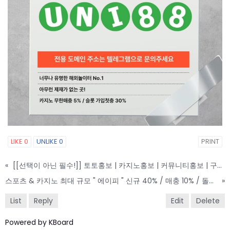
LIKE
0
UNLIKE
0
PRINT
«
[[선택이 아닌 필수!]] 토토홍보 | 카지노홍보 | 커뮤니티홍보 | 구름광고
스포츠 & 카지노 최대 규모 " 에이피 " 신규 40% / 매충 10% / 돌발 15%
»
List
Reply
Edit
Delete
Powered by KBoard