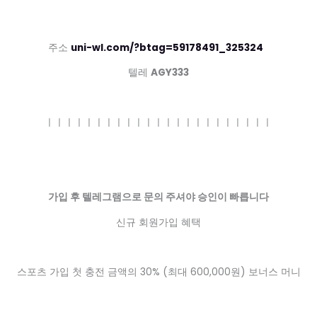
주소
uni-wl.com/?btag=59178491_325324
텔레
AGY333
ㅣㅣㅣㅣㅣㅣㅣㅣㅣㅣㅣㅣㅣㅣㅣㅣㅣㅣㅣㅣㅣㅣㅣ
가입 후 텔레그램으로 문의 주셔야 승인이 빠릅니다
신규 회원가입 혜택
스포츠 가입 첫 충전 금액의
30%
(최대 600,000원) 보너스 머니