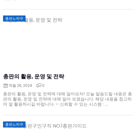
Posted
총판노하우
on
총판의 활용, 운영 및 전략
10월 26, 2024
0
총판의 활용, 운영 및 전략에 대해 알아보자! 오늘 말씀드릴 내용은 총
판의 활용, 운영 및 전략에 대해 알아 보겠습니다. 해당 내용을 참고하
여 잘 활용하시길 바랍니다. – 신뢰할 수 있는 시스템 : ...
Posted
총판노하우
on