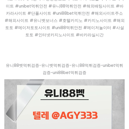
이트 #unibet먹튀안전 #유니88먹튀안전 #해외배팅사이트 #바
카라사이트 #단폴사이트 #uni88bet먹튀안전 #해외사이트주소
#해외사이트 #유니벳보너스 #호텔카지노 #카지노사이트 #해외
토토 #메이저토토사이트 #uni88먹튀안전 #메이저놀이터 #사설
토토 #인터넷카지노사이트 #바카라실시간
유니88벳먹튀검증-유니벳먹튀검증-유니88먹튀검증-unibet먹튀
검증-uni88bet먹튀검증