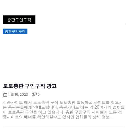
총판구인구직
Posted
총판구인구직
on
토토총판 구인구직 광고
11월 19, 2023
0
검증사이트 에서 토토총판 구직 토토총판 활동하실 사이트를 찾으시
는 총판분들에게 안내드립니다. 총판가이드 에는 약 20여개의 업체들
이 토토총판 구인을 하고 있습니다. 총판 구인구직 사이트에 모든 검
증사이트의 배너를 확인하실수도 있지만 업체들의 상세 정보 ...