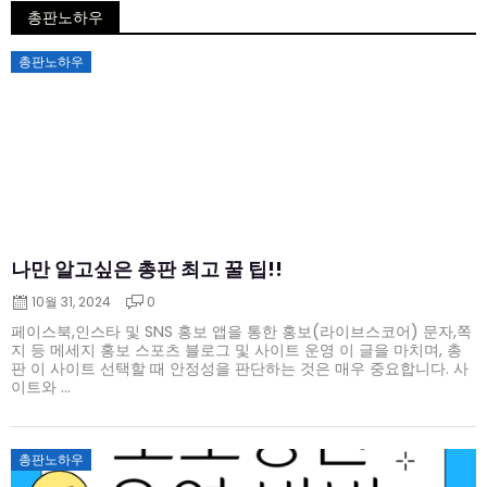
총판노하우
Posted
총판노하우
on
나만 알고싶은 총판 최고 꿀 팁!!
10월 31, 2024
0
페이스북,인스타 및 SNS 홍보 앱을 통한 홍보(라이브스코어) 문자,쪽
지 등 메세지 홍보 스포츠 블로그 및 사이트 운영 이 글을 마치며, 총
판 이 사이트 선택할 때 안정성을 판단하는 것은 매우 중요합니다. 사
이트와 ...
Posted
총판노하우
on