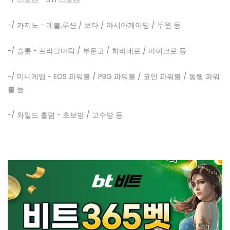
-/ 카지노 - 에볼.루션 / 보타 / 아시아게이밍 / 두윈 등
-/ 슬롯 - 프라그마틱 / 부운고 / 하바네로 / 마이크로 등
-/ 미니게임 - EOS 파워볼 / PBG 파워볼 / 코인 파워볼 / 동행 파워
볼 등
-/ 와일드 홀덤 - 초보방 / 고수방 등