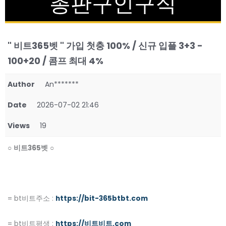
총판구인구직
" 비트365벳 " 가입 첫충 100% / 신규 입플 3+3 -
100+20 / 콤프 최대 4%
Author
An*******
Date
2026-07-02 21:46
Views
19
○
비트365벳
○
= bt비트주소 :
https://bit-365btbt.com
= bt비트평생 :
https://비트비트.com