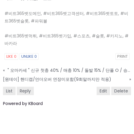
#비트365벳도메인, #비트365벳고객센터, #비트365벳토토, #비
트365벳슬롯, #파워볼
#비트365벳먹튀, #비트365벳가입, #스포츠, #슬롯, #카지노, #
바카라
LIKE
0
UNLIKE
0
PRINT
«
" 오마카세 " 신규 첫충 40% / 매충 10% / 돌발 15% / 단폴 O / 승인전화 X
[원데이] 핸디캡/언더오버 연장미포함(9회말까지만 적용)
»
List
Reply
Edit
Delete
Powered by KBoard