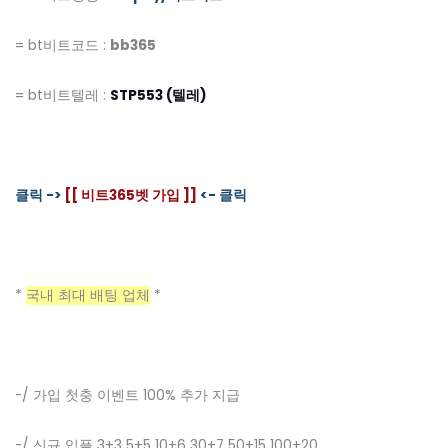
= bt비트코드 :
bb365
= bt비트텔레 :
STP553 (텔레)
클릭 ->
[[ 비트365벳 가입 ]]
<- 클릭
*
국내 최대 배팅 업체
*
-/ 가입 첫충 이벤트 100% 추가 지급
-/ 신규 입플 3+3 5+5 10+6 30+7 50+15 100+20