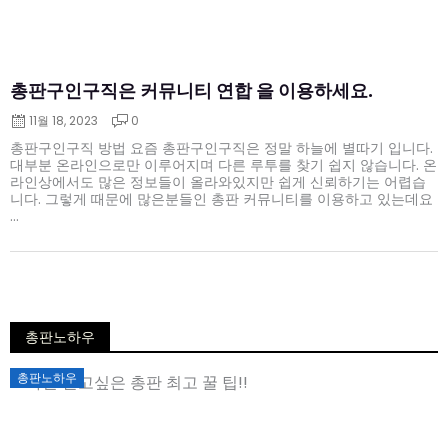
총판구인구직은 커뮤니티 연합 을 이용하세요.
11월 18, 2023
0
총판구인구직 방법 요즘 총판구인구직은 정말 하늘에 별따기 입니다.
대부분 온라인으로만 이루어지며 다른 루투를 찾기 쉽지 않습니다. 온
라인상에서도 많은 정보들이 올라와있지만 쉽게 신뢰하기는 어렵습
니다. 그렇게 때문에 많은분들인 총판 커뮤니티를 이용하고 있는데요
...
총판노하우
Posted
총판노하우
on