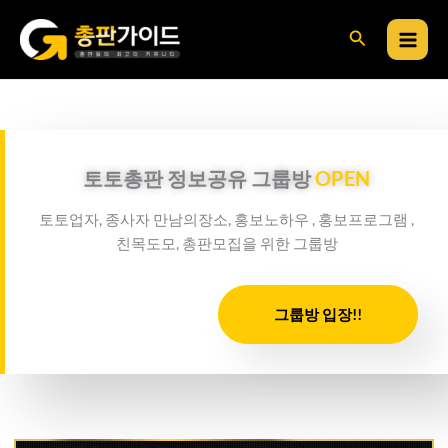
콘
검
텐
츠
색
로
건
너
뛰
토토총판 정보공유 그룹방
OPEN
기
토토업자, 종사자 만남의장소, 홍보노하우 , 홍보프로그램 ,
친목도모, 총판모집을 위한 그룹방
그룹방 입장!!