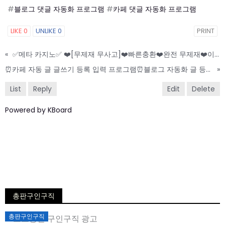
#
블로그 댓글 자동화 프로그램
#
카페 댓글 자동화 프로그램
LIKE
0
UNLIKE
0
PRINT
«
✅메타 카지노✅ ❤️[무제재 무사고]❤️빠른충환❤️완전 무제재❤️이벤트 맛집❤️
⏰카페 자동 글 글쓰기 등록 입력 프로그램⏰블로그 자동화 글 등록 프로그램⏰평생 업데이트 무료 제공
»
List
Reply
Edit
Delete
Powered by KBoard
총판구인구직
Posted
총판구인구직
on