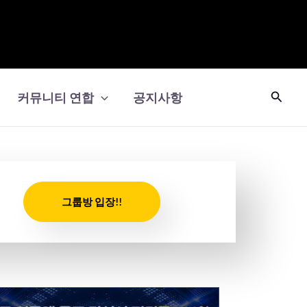
검
커뮤니티 연합
공지사항
색
그룹방 입장!!