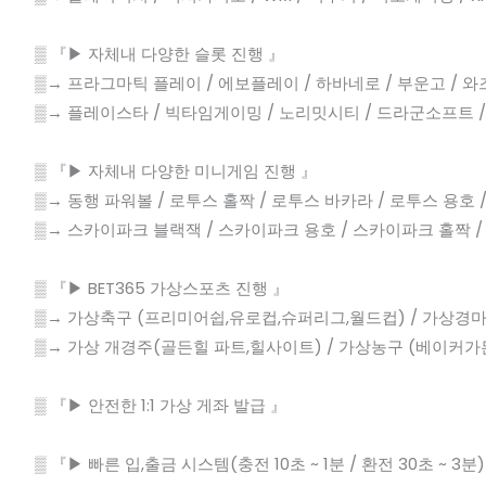
▒ 『▶ 자체내 다양한 슬롯 진행 』
▒→ 프라그마틱 플레이 / 에보플레이 / 하바네로 / 부운고 / 와
▒→ 플레이스타 / 빅타임게이밍 / 노리밋시티 / 드라군소프트 
▒ 『▶ 자체내 다양한 미니게임 진행 』
▒→ 동행 파워볼 / 로투스 홀짝 / 로투스 바카라 / 로투스 용호
▒→ 스카이파크 블랙잭 / 스카이파크 용호 / 스카이파크 홀짝 
▒ 『▶ BET365 가상스포츠 진행 』
▒→ 가상축구 (프리미어쉽,유로컵,슈퍼리그,월드컵) / 가상경
▒→ 가상 개경주(골든힐 파트,힐사이트) / 가상농구 (베이커
▒ 『▶ 안전한 1:1 가상 게좌 발급 』
▒ 『▶ 빠른 입,출금 시스템(충전 10초 ~ 1분 / 환전 30초 ~ 3분)