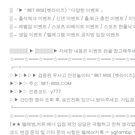
▒ 『▶ “ BET RISE(벳라이즈) ” 다양한 이벤트 』
▒→ 출석체크 이벤트 / 신년 이벤트 / 출,퇴근 충전 이벤트 / 
▒→ 레벨업 이벤트 / 스포츠 리베이트 이벤트 / 스포츠 한폴낙 
▒→ 생일 이벤트 / 텔레그램 이벤트 공지방 입장 이벤트
▒▒▒▒▒[ ▶ ]▒▒▒▒▒▶ 자세한 내용은 이벤트 란을 참고해주세요
☆➖➖➖☆➖➖➖☆➖➖➖☆➖➖➖☆➖➖➖☆➖➖➖☆➖➖➖☆➖➖➖☆➖
┏━⭐️━━━━━━━━━━━━━━━━━━━━━━━━
▷▶▷▶▷▶ 검증된 무사고 안전놀이터 “ BET RISE (벳라이즈
▶▷▶▷ 주소 : BET-RISE.COM
▶▷▶▷ 인증코드 : y777
▷▶ 간단한 명의 조회 후, 승인전화 있으니 받아주세요. 가입경
┗━━━━━━━━━━━━━━━━━━━━━━━━━━━
☆➖➖➖☆➖➖➖☆➖➖➖☆➖➖➖☆➖➖➖☆➖➖➖☆➖➖➖☆➖➖➖☆➖
(★★ 텔레방,커뮤 베너 입점 제안 상담은 극혐하고 전혀 생각
코드 변경 문의 및 기타 문의 사항은 텔레or카톡 ☞ ygfambp 