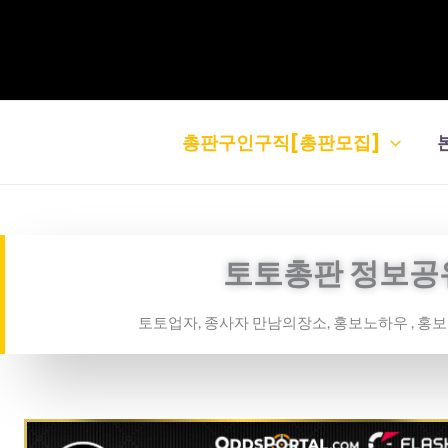
콘
텐
츠
로
건
총판구인구직[총판모집]
너
뛰
기
토토총판 정보공
토토업자, 종사자 만남의장소, 홍보노하우 , 홍