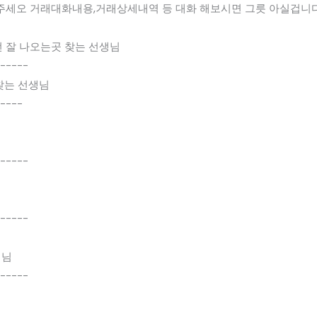
락주세오 거래대화내용,거래상세내역 등 대화 해보시면 그릇 아실겁니
환전 잘 나오는곳 찾는 선생님
-----
 찾는 선생님
----
-----
-----
생님
-----