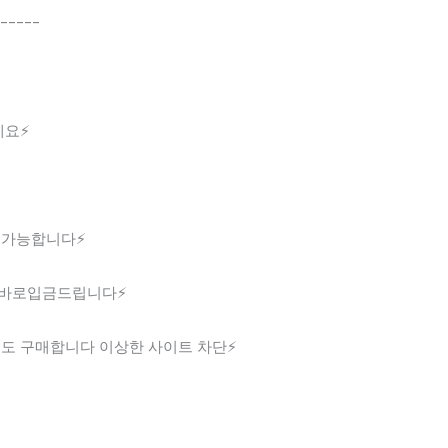
-----
요⚡️
증가능합니다⚡️
 바로입금드립니다⚡️
도 구매합니다 이상한 사이트 차단⚡️