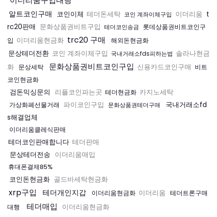
이더리움구입대행
알트코인구매
코인이체
t
테더돈세탁
이더리움
코인 계좌이체구입
rc20판매
문화상품권비트구입
롯데상품권비트코인구
테더코인송금
trc20 구매
입
이더리움현금화
해외돈현금화
문상테더전환
코인 계좌이체구입
솔라나현금
국내거래소fds피하는법
문화상품권비트코인구입
화
문상세탁
신용카드코인구매
비트
코인현금화
검돈믹싱문의
리플코인파는곳
테더현금화
카지노세탁
국내거래소fd
가상화폐선물거래
파이코인구입
문화상품권테더구매
s해결업체
이더리움클레식판매
테더코인판매합니다
테더판매
문상테더전송
이더리움매입
휴대폰결제85%
코인돈현금화
골드바세탁현금화
xrp구입
테더개인지갑
이더리움현금화
이더리움
테더트론구매
테더매입
대행
이더리움현금화