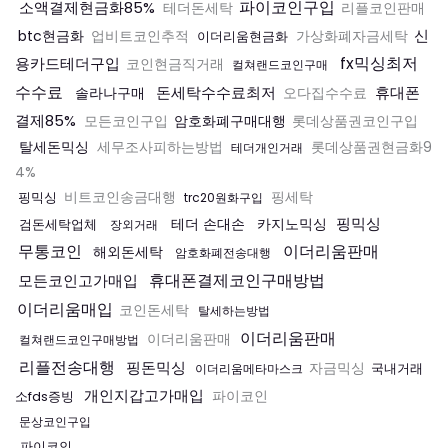
파이코인구입
소액결제현금화85%
테더돈세탁
리플코인판매
신
btc현금화
업비트코인추적
이더리움현금화
가상화폐자금세탁
fx믹싱최저
용카드테더구입
코인현금직거래
컬쳐랜드코인구매
수수료
돈세탁수수료최저
휴대폰
솔라나구매
오다집수수료
결제85%
암호화폐구매대행
모든코인구입
롯데상품권코인구입
탈세돈믹싱
세무조사피하는방법
롯데상품권현금화9
테더개인거래
4%
핑믹싱
비트코인송금대행
핑세탁
trc20원화구입
핑믹싱
테더 손대손
카지노믹싱
검돈세탁업체
장외거래
무통코인
이더리움판매
해외돈세탁
암호화폐전송대행
휴대폰결제코인구매방법
모든코인고가매입
이더리움매입
코인돈세탁
탈세하는방법
이더리움판매
이더리움판매
컬쳐랜드코인구매방법
리플전송대행
핑돈믹싱
자금믹싱
국내거래
이더리움메타마스크
개인지갑고가매입
소fds증빙
파이코인
문상코인구입
파이코인