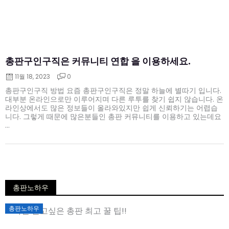
총판구인구직은 커뮤니티 연합 을 이용하세요.
11월 18, 2023
0
총판구인구직 방법 요즘 총판구인구직은 정말 하늘에 별따기 입니다.
대부분 온라인으로만 이루어지며 다른 루투를 찾기 쉽지 않습니다. 온
라인상에서도 많은 정보들이 올라와있지만 쉽게 신뢰하기는 어렵습
니다. 그렇게 때문에 많은분들인 총판 커뮤니티를 이용하고 있는데요
...
총판노하우
Posted
총판노하우
on