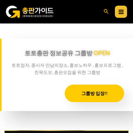
콘
검
텐
츠
색
로
건
너
뛰
토토총판 정보공유 그룹방
OPEN
기
토토업자, 종사자 만남의장소, 홍보노하우 , 홍보프로그램 ,
친목도모, 총판모집을 위한 그룹방
그룹방 입장!!