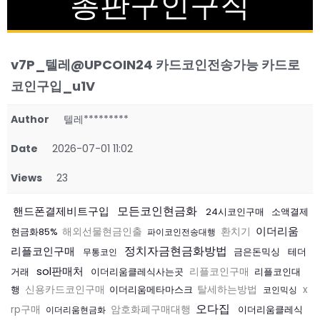
총판구인구직
v7P_텔레@UPCOIN24 카드코인전송가능 카드로
코인구입_u1V
Author
텔레*********
Date
2026-07-01 11:02
Views
23
모든코인현금화
핸드폰결제비트구입
24시코인구매
소액결제
이더리움
현금화85%
해외선물현금인출
환치기
파이코인전송대행
정치자금현금화방법
리플코인구매
금은돈믹싱
테더
무통코인
sol판매처
거래
이더리움클레식사는곳
리플코인구매
리플코인대
행
신용카드코인구매
이더리움메타마스크
탈세하는방법
x
코인믹싱
오다집
rp구매
암호화폐구매대행
이더리움클레식
이더리움현금화