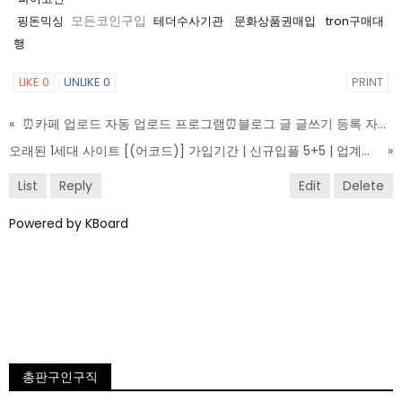
핑돈믹싱
모든코인구입
테더수사기관
문화상품권매입
tron구매대
행
LIKE
0
UNLIKE
0
PRINT
«
⏰카페 업로드 자동 업로드 프로그램⏰블로그 글 글쓰기 등록 자동화 프로그램⏰업데이트 무료 제공
오래된 1세대 사이트 [(어코드)] 가입기간 | 신규입플 5+5 | 업계최고배당
»
List
Reply
Edit
Delete
Powered by KBoard
총판구인구직