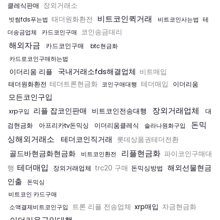
클레식판매
장외거래소
비트코인퀵거래
태더원화환전
빗썸fds푸는법
비트코인사는법
테
코인송금대리
더송금업체
카드코인구매
해외자금
카드코인구매
btc현금화
카드로코인구매하는법
국내거래소fds해결업체
이더리움 리플
비트매입
테더원화환전
테더트론현금화
테더매입
이더리움
코인구매대행
모든코인구입
장외거래업체
리플 잡코인판매
비트코인전송대행
대
xrp구입
돈믹
검현금화
아프리카tv돈믹싱
이더리움클레식
솔라나원화구입
싱해외거래소
테더코인직거래
롯데상품권테더전환
리플현금화
골드바현금화현금화
파이코인구매대
비트코인환전
테더매입
해외선물현금
행
장외거래업체
trc20 구매
돈믹싱방법
인출
돈믹싱
비트코인 카드구매
xrp매입
트론 리플 전송업체
자금현금화
소액결제비트코인구입