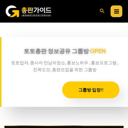
콘
검
텐
츠
색
로
건
너
뛰
토토총판 정보공유 그룹방
OPEN
기
토토업자, 종사자 만남의장소, 홍보노하우 , 홍보프로그램 ,
친목도모, 총판모집을 위한 그룹방
그룹방 입장!!