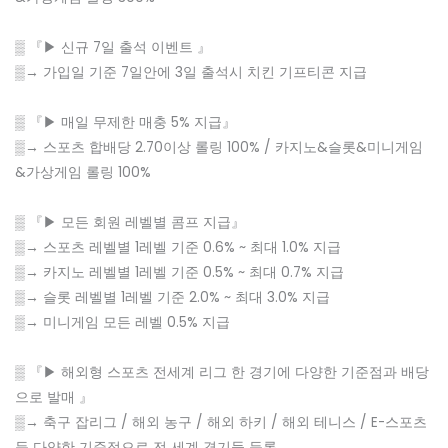
▒ 『▶ 신규 7일 출석 이벤트 』
▒→ 가입일 기준 7일안에 3일 출석시 치킨 기프티콘 지급
▒ 『▶ 매일 무제한 매충 5% 지급』
▒→ 스포츠 합배당 2.70이상 롤링 100% / 카지노&슬롯&미니게임
&가상게임 롤링 100%
▒ 『▶ 모든 회원 레벨별 콤프 지급』
▒→ 스포츠 레벨별 1레벨 기준 0.6% ~ 최대 1.0% 지급
▒→ 카지노 레벨별 1레벨 기준 0.5% ~ 최대 0.7% 지급
▒→ 슬롯 레벨별 1레벨 기준 2.0% ~ 최대 3.0% 지급
▒→ 미니게임 모든 레벨 0.5% 지급
▒ 『▶ 해외형 스포츠 전세계 리그 한 경기에 다양한 기준점과 배당
으로 발매 』
▒→ 축구 잡리그 / 해외 농구 / 해외 하키 / 해외 테니스 / E-스포츠
등 다양한 기준점으로 전 세계 경기들 등록