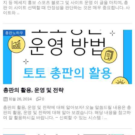
지 등 메세지 홍보 스포츠 블로그 및 사이트 운영 이 글을 마치며, 총
판 이 사이트 선택할 때 안정성을 판단하는 것은 매우 중요합니다. 사
이트와 ...
Posted
총판노하우
on
총판의 활용, 운영 및 전략
10월 26, 2024
0
총판의 활용, 운영 및 전략에 대해 알아보자! 오늘 말씀드릴 내용은 총
판의 활용, 운영 및 전략에 대해 알아 보겠습니다. 해당 내용을 참고하
여 잘 활용하시길 바랍니다. – 신뢰할 수 있는 시스템 : ...