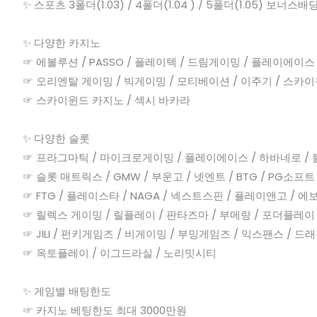
✨ 스포츠 3폴더(1.03) / 4폴더(1.04 ) / 5폴더(1.05) 보너스배
✨ 다양한 카지노
☞ 에볼루션 / PASSO / 플레이텍 / 드림게이밍 / 플레이에이
☞ 오리엔탈 게이밍 / 빅게이밍 / 모티베이션 / 이주기 / 스카이
☞ 스카이윈드 카지노 / 섹시 바카라
✨ 다양한 슬롯
☞ 프라그마틱 / 마이크로게이밍 / 플레이에이스 / 하바네로 / 
☞ 슬롯 매트릭스 / GMW / 부운고 / 넷엔트 / BTG / PG소프트 
☞ FTG / 플레이스타 / NAGA / 넥스트스핀 / 플레이앤고 / 
☞ 릴렉스 게이밍 / 릴플레이 / 판타즈마 / 부메랑 / 포더플레이
☞ JILI / 펀키게임즈 / 비게이밍 / 부밍게임즈 / 익스팬스 / 
☞ 옥토플레이 / 이그드라실 / 노리밋시티
✨ 게임별 배팅한도
☞ 카지노 베팅한도 최대 3000만원