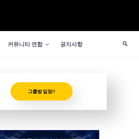
검
커뮤니티 연합
공지사항
색
그룹방 입장!!