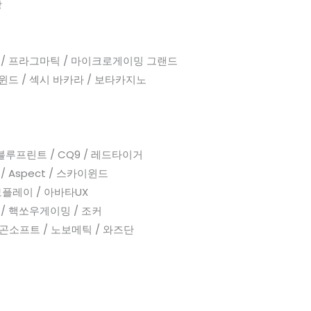
당
스 / 프라그마틱 / 마이크로게이밍 그랜드
윈드 / 섹시 바카라 / 보타카지노
블루프린트 / CQ9 / 레드타이거
/ Aspect / 스카이윈드
에보플레이 / 아바타UX
 / 핵쏘우게이밍 / 조커
드래곤소프트 / 노보메틱 / 와즈단