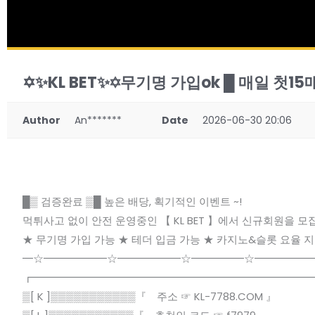
✡️✨KL BET✨✡️무기명 가입ok █ 매일 첫15
Author
An*******
Date
2026-06-30 20:06
█▒ 검증완료 ▒█ 높은 배당, 획기적인 이벤트 ~!
먹튀사고 없이 안전 운영중인 【 KL BET 】에서 신규회원을 모
★ 무기명 가입 가능 ★ 테더 입금 가능 ★ 카지노&슬롯 요율 
━☆━━━━━━☆━━━━━━☆━━━━━☆━━━━━
┏━━━━━━━━━━━━━━━━━━━━━━━━━━
▒[ K ]▒▒▒▒▒▒▒▒▒▒▒『 주소 ☞ KL-7788.COM 』