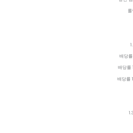
롤
배당률 
배당률 1
배당률 1
1