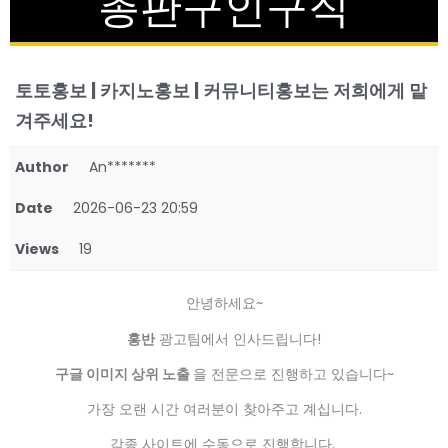
총판구인구직
토토홍보 | 카지노홍보 | 커뮤니티홍보는 저희에게 맡
겨주세요!
Author
An*******
Date
2026-06-23 20:59
Views
19
안녕하세요~
홍반
광고팀에서 인사드립니다!
구글 이미지 상위 노출
을 전문으로 진행하고 있습니다~
가장 오랜 시간 여러분이 찾아주고 계십니다.
각종 사이트에 수동으로 진행합니다.