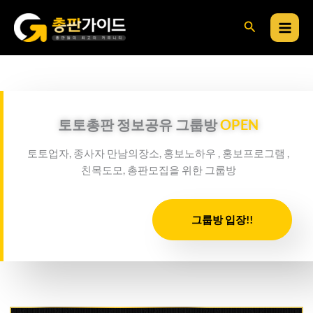
콘
검
텐
츠
색
로
건
너
뛰
토토총판 정보공유 그룹방
OPEN
기
토토업자, 종사자 만남의장소, 홍보노하우 , 홍보프로그램 ,
친목도모, 총판모집을 위한 그룹방
그룹방 입장!!