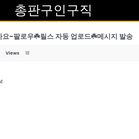
총판구인구직
아요-팔로우☘️릴스 자동 업로드☘️메시지 발송
Views
18
vd