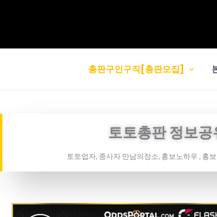
콘
텐
츠
로
건
총판구인구직[총판모집]
너
뛰
기
토토총판 정보공
토토업자, 종사자 만남의장소, 홍보노하우 , 홍