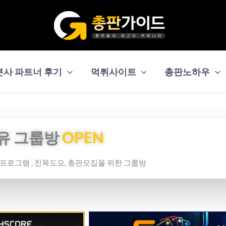
본사 파트너 후기
먹튀사이트
총판노하우
유 그룹방
OPEN
보프로그램 , 친목도모, 총판모집을 위한 그룹방