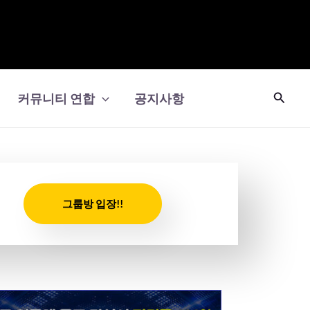
검
커뮤니티 연합
공지사항
색
그룹방 입장!!