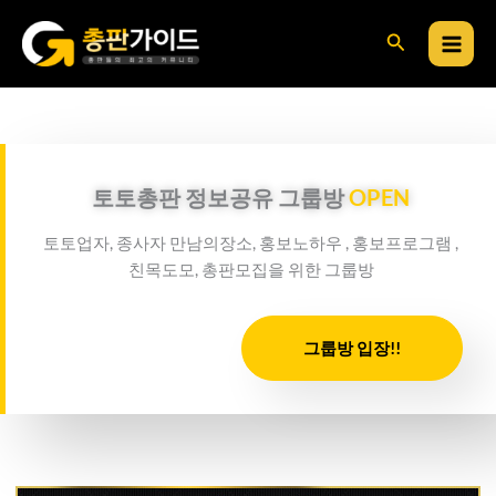
콘
검
텐
츠
색
로
건
너
뛰
토토총판 정보공유 그룹방
OPEN
기
토토업자, 종사자 만남의장소, 홍보노하우 , 홍보프로그램 ,
친목도모, 총판모집을 위한 그룹방
그룹방 입장!!