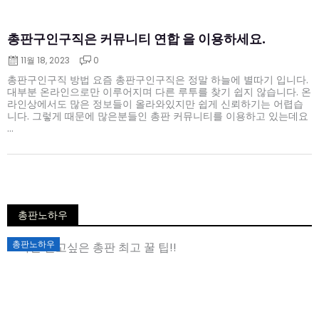
총판구인구직은 커뮤니티 연합 을 이용하세요.
11월 18, 2023
0
총판구인구직 방법 요즘 총판구인구직은 정말 하늘에 별따기 입니다.
대부분 온라인으로만 이루어지며 다른 루투를 찾기 쉽지 않습니다. 온
라인상에서도 많은 정보들이 올라와있지만 쉽게 신뢰하기는 어렵습
니다. 그렇게 때문에 많은분들인 총판 커뮤니티를 이용하고 있는데요
...
총판노하우
Posted
총판노하우
on