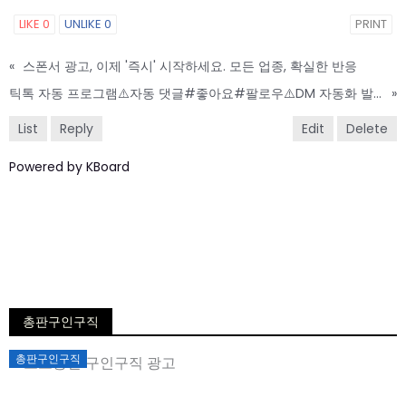
LIKE
0
UNLIKE
0
PRINT
«
스폰서 광고, 이제 '즉시' 시작하세요. 모든 업종, 확실한 반응
틱톡 자동 프로그램⚠️자동 댓글#좋아요#팔로우⚠️DM 자동화 발송⚠️자동화 영상 업로드
»
List
Reply
Edit
Delete
Powered by KBoard
총판구인구직
Posted
총판구인구직
on