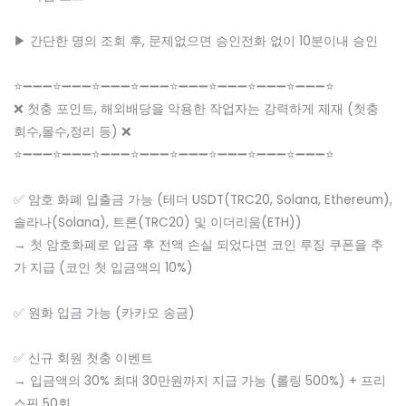
▶ 간단한 명의 조회 후, 문제없으면 승인전화 없이 10분이내 승인
⭐️➖➖➖⭐️➖➖➖⭐️➖➖➖⭐️➖➖➖⭐️➖➖➖⭐️➖➖➖⭐️➖➖➖⭐️➖➖➖⭐️
❌ 첫충 포인트, 해외배당을 악용한 작업자는 강력하게 제재 (첫충
회수,몰수,정리 등) ❌
⭐️➖➖➖⭐️➖➖➖⭐️➖➖➖⭐️➖➖➖⭐️➖➖➖⭐️➖➖➖⭐️➖➖➖⭐️➖➖➖⭐️
✅ 암호 화폐 입출금 가능 (테더 USDT(TRC20, Solana, Ethereum),
솔라나(Solana), 트론(TRC20) 및 이더리움(ETH))
→ 첫 암호화폐로 입금 후 전액 손실 되었다면 코인 루징 쿠폰을 추
가 지급 (코인 첫 입금액의 10%)
✅ 원화 입금 가능 (카카오 송금)
✅ 신규 회원 첫충 이벤트
→ 입금액의 30% 최대 30만원까지 지급 가능 (롤링 500%) + 프리
스핀 50회