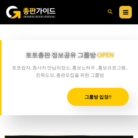
콘
검
텐
츠
색
로
건
너
뛰
토토총판 정보공유 그룹방
OPEN
기
토토업자, 종사자 만남의장소, 홍보노하우 , 홍보프로그램 ,
친목도모, 총판모집을 위한 그룹방
그룹방 입장!!