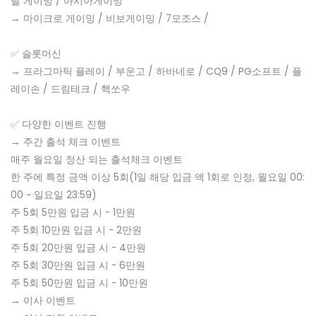
탈 게이밍 / 아시아게이밍
→ 마이크로 게이밍 / 비보게이밍 / 7모조스 /
✅ 슬롯머신
→ 프라그마틱 플레이 / 부운고 / 하바네로 / CQ9 / PG소프트 / 플
레이손 / 드림테크 / 핵쏘우
✅ 다양한 이벤트 진행
→ 주간 출석 체크 이벤트
매주 월요일 정산 되는 출석체크 이벤트
한 주에 특정 금액 이상 5회(1일 해당 입금 액 1회로 인정, 월요일 00:
00 ~ 일요일 23:59)
주 5회 5만원 입금 시 - 1만원
주 5회 10만원 입금 시 - 2만원
주 5회 20만원 입금 시 - 4만원
주 5회 30만원 입금 시 - 6만원
주 5회 50만원 입금 시 - 10만원
→ 이사 이벤트