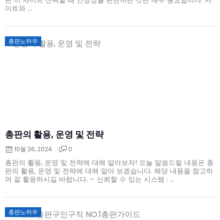
판 이 사이트 선택할 때 안정성을 판단하는 것은 매우 중요합니다. 사
이트와 ...
Posted
총판노하우
on
총판의 활용, 운영 및 전략
10월 26, 2024
0
총판의 활용, 운영 및 전략에 대해 알아보자! 오늘 말씀드릴 내용은 총
판의 활용, 운영 및 전략에 대해 알아 보겠습니다. 해당 내용을 참고하
여 잘 활용하시길 바랍니다. – 신뢰할 수 있는 시스템 : ...
Posted
총판노하우
on