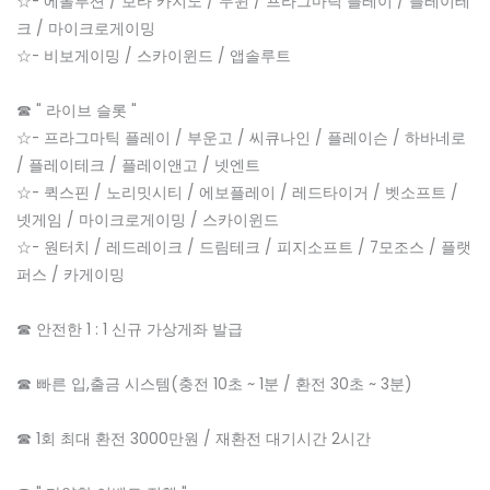
☆- 에볼루션 / 보타 카지노 / 두윈 / 프라그마틱 플레이 / 플레이테
크 / 마이크로게이밍
☆- 비보게이밍 / 스카이윈드 / 앱솔루트
☎ " 라이브 슬롯 "
☆- 프라그마틱 플레이 / 부운고 / 씨큐나인 / 플레이슨 / 하바네로
/ 플레이테크 / 플레이앤고 / 넷엔트
☆- 퀵스핀 / 노리밋시티 / 에보플레이 / 레드타이거 / 벳소프트 /
넷게임 / 마이크로게이밍 / 스카이윈드
☆- 원터치 / 레드레이크 / 드림테크 / 피지소프트 / 7모조스 / 플랫
퍼스 / 카게이밍
☎ 안전한 1 : 1 신규 가상게좌 발급
☎ 빠른 입,출금 시스템(충전 10초 ~ 1분 / 환전 30초 ~ 3분)
☎ 1회 최대 환전 3000만원 / 재환전 대기시간 2시간