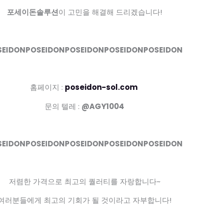
포세이돈솔루션
이 고민을 해결해 드리겠습니다!
SEIDONPOSEIDONPOSEIDONPOSEIDONPOSEIDON
홈페이지 :
poseidon-sol.com
문의 텔레 :
@AGY1004
SEIDONPOSEIDONPOSEIDONPOSEIDONPOSEIDON
저렴한 가격으로 최고의 퀄러티를 자랑합니다~
여러분들에게 최고의 기회가 될 것이라고 자부합니다!