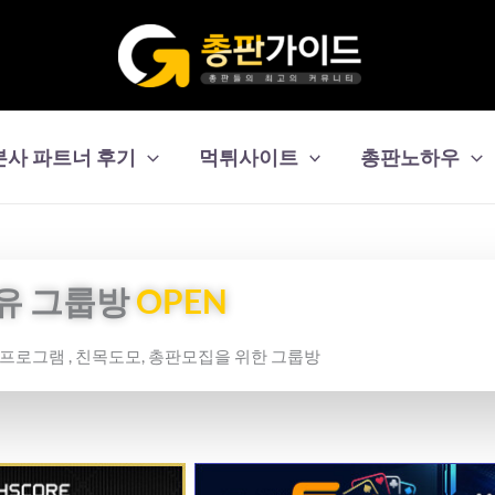
본사 파트너 후기
먹튀사이트
총판노하우
유 그룹방
OPEN
보프로그램 , 친목도모, 총판모집을 위한 그룹방