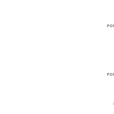
PO
PO