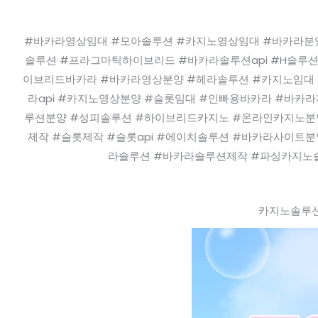
#바카라영상임대 #모아솔루션 #카지노영상임대 #바카라분양
솔루션 #프라그마틱하이브리드 #바카라솔루션api #H솔루
이브리드바카라 #바카라영상분양 #헤라솔루션 #카지노임대
라api #카지노영상분양 #슬롯임대 #인빠용바카라 #바카
루션분양 #성피솔루션 #하이브리드카지노 #온라인카지노분
제작 #슬롯제작 #슬롯api #에이치솔루션 #바카라사이트
라솔루션 #바카라솔루션제작 #파싱카지노솔
카지노솔루