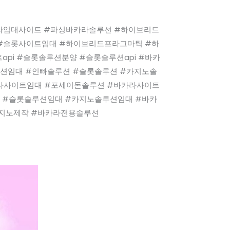
카라임대사이트 #파싱바카라솔루션 #하이브리드
 #슬롯사이트임대 #하이브리드프라그마틱 #하
pi #슬롯솔루션분양 #슬롯솔루션api #바카
루션임대 #인빠솔루션 #슬롯솔루션 #카지노솔
라사이트임대 #포세이돈솔루션 #바카라사이트
션 #슬롯솔루션임대 #카지노솔루션임대 #바카
카지노제작 #바카라전용솔루션