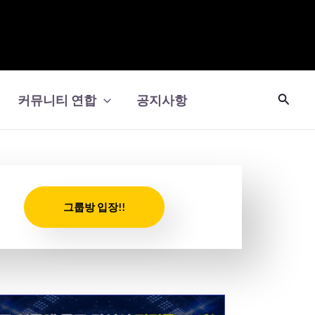
검
커뮤니티 연합
공지사항
색
그룹방 입장!!