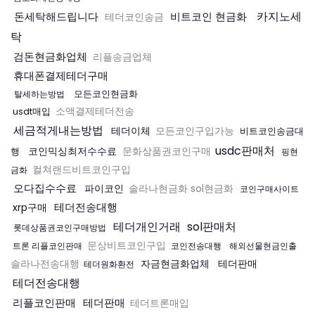
카지노세
돈세탁해드립니다
비트코인 현금화
테더코인송금
탁
검돈현금화업체
리플송금업체
휴대폰결제테더구매
모든코인현금화
탈세하는방법
usdt매입
소액결제테더전송
세금적게내는방법
테더이체
모든코인구입가능
비트코인송금대
usdc판매처
코인믹싱최저수수료
행
문화상품권코인구매
핑현
컬쳐랜드비트코인구입
금화
오다집수수료
파이코인
솔라나현금화 sol현금화
코인구매사이트
테더전송대행
xrp구매
테더개인거래
sol판매처
롯데상품권코인구매방법
문상비트코인구입
트론 리플코인판매
코인전송대행
해외선물현금인출
자금현금화업체
테더판매
솔라나전송대행
테더원화환전
테더전송대행
리플코인판매
테더판매
테더트론매입