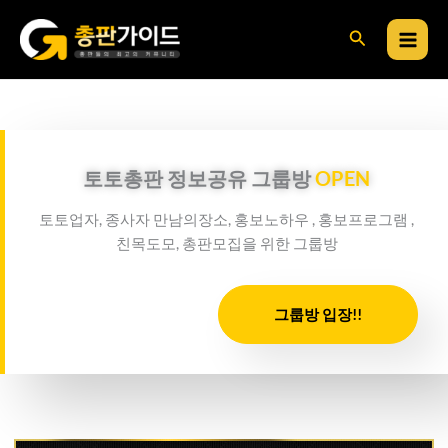
콘
검
텐
츠
색
로
건
너
뛰
토토총판 정보공유 그룹방
OPEN
기
토토업자, 종사자 만남의장소, 홍보노하우 , 홍보프로그램 ,
친목도모, 총판모집을 위한 그룹방
그룹방 입장!!