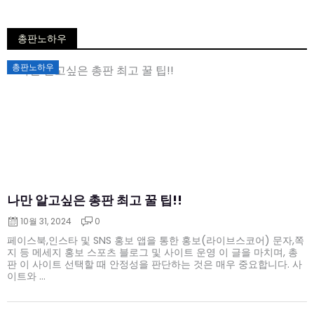
총판노하우
Posted
총판노하우
on
나만 알고싶은 총판 최고 꿀 팁!!
10월 31, 2024
0
페이스북,인스타 및 SNS 홍보 앱을 통한 홍보(라이브스코어) 문자,쪽
지 등 메세지 홍보 스포츠 블로그 및 사이트 운영 이 글을 마치며, 총
판 이 사이트 선택할 때 안정성을 판단하는 것은 매우 중요합니다. 사
이트와 ...