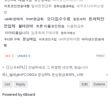
비트코인전송대행
탈세돈현금화
세무조사피하는방
문화상품권매입
법
오다집수수료
돈세탁안
usdc판매처
tron현금화
핑돈세탁
전업체
블테판매
트론 리플코인전송
리플현금화
이더리움삽니다
암호화폐구매대행
장외거래소
문상매입
trc20 구매
usdt판매대행
바이낸스전송대
비트코인구입
행
LIKE
0
UNLIKE
0
PRINT
«
((신규40%)) 안녕하세요 그 유명한 네오벳, 맞습니다
l6J_텔레@UPCOIN24 문상91% 문상현금화91%_c0R
»
List
Reply
Edit
Delete
Powered by KBoard