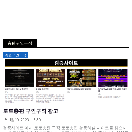
총판구인구직
Posted
총판구인구직
on
토토총판 구인구직 광고
11월 19, 2023
0
검증사이트 에서 토토총판 구직 토토총판 활동하실 사이트를 찾으시