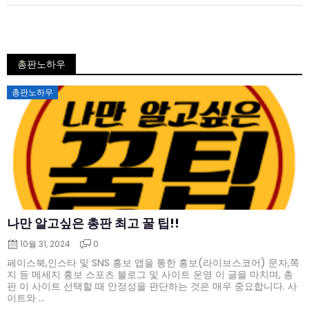
총판노하우
Posted
총판노하우
on
나만 알고싶은 총판 최고 꿀 팁!!
10월 31, 2024
0
페이스북,인스타 및 SNS 홍보 앱을 통한 홍보(라이브스코어) 문자,쪽
지 등 메세지 홍보 스포츠 블로그 및 사이트 운영 이 글을 마치며, 총
판 이 사이트 선택할 때 안정성을 판단하는 것은 매우 중요합니다. 사
이트와 ...