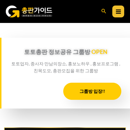
콘
검
텐
츠
색
로
건
너
뛰
토토총판 정보공유 그룹방
OPEN
기
토토업자, 종사자 만남의장소, 홍보노하우 , 홍보프로그램 ,
친목도모, 총판모집을 위한 그룹방
그룹방 입장!!