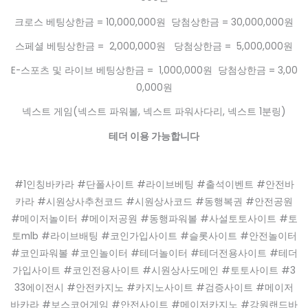
크로스 베팅상한금 = 10,000,000원 당첨상한금 = 30,000,000원
스페셜 베팅상한금 = 2,000,000원 당첨상한금 = 5,000,000원
E-스포츠 및 라이브 베팅상한금 = 1,000,000원 당첨상한금 = 3,00
0,000원
넥스트 게임(넥스트 파워볼, 넥스트 파워사다리, 넥스트 1분링)
테더 이용 가능합니다
#1인칭바카라 #단폴사이트 #라이브베팅 #출석이벤트 #안전바
카라 #시원상사추천코드 #시원상사코드 #동행복권 #안전공원
#메이저놀이터 #메이저공원 #동행파워볼 #사설토토사이트 #토
토mlb #라이브배팅 #코인가입사이트 #슬롯사이트 #안전놀이터
#코인파워볼 #코인놀이터 #테더놀이터 #테더전용사이트 #테더
가입사이트 #코인전용사이트 #시원상사도메인 #토토사이트 #3
33에이전시 #안전카지노 #카지노사이트 #검증사이트 #메이저
바카라 #보스코어게임 #안전사이트 #메이저카지노 #강원랜드바