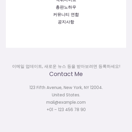
총판노하우
커뮤니티 연합
공지사항
이메일 업데이트, 새로운 뉴스 등을 받아보려면 등록하세요!
Contact Me
123 Fifth Avenue, New York, NY 12004.
United States.
mail@example.com
+01 – 123 456 78 90