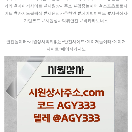
카라 #메이저사이트 #시원상사주소 #검증놀이터 #스포츠토토사
이트 #카지노블랙잭 #시원상사추천인 #페이백이벤트 #시원상사
가입코드 #시원상사먹튀안전 #바카라보너스
안전놀이터-시원상사먹튀없는-안전사이트-메이저놀이터-메이저
사이트-메이저카지노