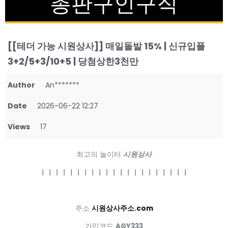
총판구인구직
[[테더 가능 시원상사]] 매일돌발 15% | 신규입플
3+2/5+3/10+5 | 당첨상한3천만
Author
An*******
Date
2026-06-22 12:27
Views
17
최고의 놀이터
시원상사
ㅣㅣㅣㅣㅣㅣㅣㅣㅣㅣㅣㅣㅣㅣㅣㅣㅣㅣㅣㅣㅣ
주소
시원상사주소.com
가입코드
AGY333