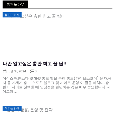
총판노하우
Posted
총판노하우
on
나만 알고싶은 총판 최고 꿀 팁!!
10월 31, 2024
0
페이스북,인스타 및 SNS 홍보 앱을 통한 홍보(라이브스코어) 문자,쪽
지 등 메세지 홍보 스포츠 블로그 및 사이트 운영 이 글을 마치며, 총
판 이 사이트 선택할 때 안정성을 판단하는 것은 매우 중요합니다. 사
이트와 ...
Posted
총판노하우
on