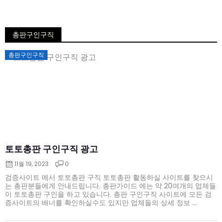
총판구인구직
Posted
총판구인구직
on
토토총판 구인구직 광고
11월 19, 2023
0
검증사이트 에서 토토총판 구직 토토총판 활동하실 사이트를 찾으시
는 총판분들에게 안내드립니다. 총판가이드 에는 약 20여개의 업체들
이 토토총판 구인을 하고 있습니다. 총판 구인구직 사이트에 모든 검
증사이트의 배너를 확인하실수도 있지만 업체들의 상세 정보 ...