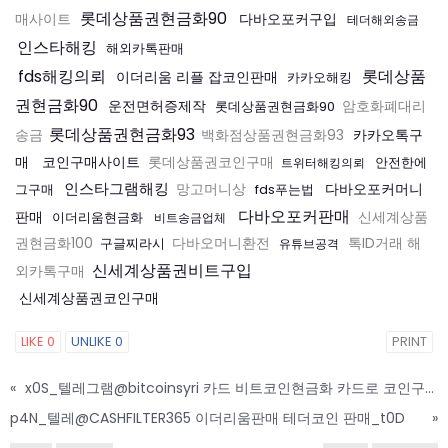
롯데상품권현금화90
다바오포커구입
매사이트
테더해외송금
인스타해킹
해외카톡판매
fds해킹의뢰
롯데상품
이더리움 리플 잡코인판매
카카오해킹
권현금화90
운전면허증제작
롯데상품권현금화90
암호화폐대리
롯데상품권현금화93
카카오톡구
송금
백화점상품권현금화93
매
코인구매사이트
롯데상품권코인구매
안전한에
트위터해킹의뢰
인스타그램해킹
다바오포커머니
그구매
망고머니상
fds푸는법
다바오포커판매
판매
이더리움현금화
신세계상품
비트송금업체
권현금화100
구글찌라시
다바오머니환전
톡ID거래 해
유튜브공격
신세계상품권비트구입
외카톡구매
신세계상품권코인구매
LIKE
0
UNLIKE
0
PRINT
«
x0S_텔레그램@bitcoinsyri 카드 비트코인현금화 카드로 코인구입_u2N
p4N_텔레@CASHFILTER365 이더리움판매 테더코인 판매_t0D
»