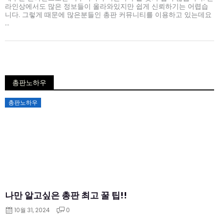
라인상에서도 많은 정보들이 올라와있지만 쉽게 신뢰하기는 어렵습
니다. 그렇게 때문에 많은분들인 총판 커뮤니티를 이용하고 있는데요
...
총판노하우
Posted
총판노하우
on
나만 알고싶은 총판 최고 꿀 팁!!
10월 31, 2024
0