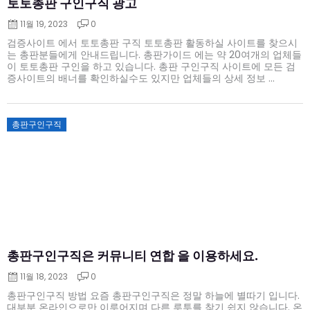
토토총판 구인구직 광고
11월 19, 2023
0
검증사이트 에서 토토총판 구직 토토총판 활동하실 사이트를 찾으시
는 총판분들에게 안내드립니다. 총판가이드 에는 약 20여개의 업체들
이 토토총판 구인을 하고 있습니다. 총판 구인구직 사이트에 모든 검
증사이트의 배너를 확인하실수도 있지만 업체들의 상세 정보 ...
Posted
총판구인구직
on
총판구인구직은 커뮤니티 연합 을 이용하세요.
11월 18, 2023
0
총판구인구직 방법 요즘 총판구인구직은 정말 하늘에 별따기 입니다.
대부분 온라인으로만 이루어지며 다른 루투를 찾기 쉽지 않습니다. 온