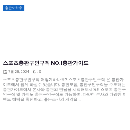
Posted
총판노하우
on
스포츠총판구인구직 NO.1총판가이드
7월 26, 2024
0
스포츠총판구인구직 어떻게하나요? 스포츠총판구인구직 은 총판가
이드에서 쉽게 하실수 있습니다. 총판모집, 총판구인구직을 주도하는
총판가이드에서 본사와 총판의 만남을 시작해보세요!! 스포츠 총판구
인구직 및 카지노 총판구인구직도 가능하며, 다양한 본사와 다양한 이
벤트 혜택을 확인하고, 좋은조건의 계약을 ...