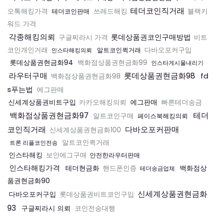
테더코인직거래
오톡해킹가격
테더코인판매
쓰레드해킹
블랙키
워드 가격
각종해킹의뢰
롯데상품권코인구매방법
구글찌라시 가격
비트
코인개인거래
알트코인퀵거래
다바오포커구입
인스타해킹의뢰
롯데상품권현금화94
백화점상품권현금화99
인스타게시물내리기
라우터구매
롯데상품권현금화98
fd
백화점상품권현금화98
s푸는법
에그판매
신세계상품권비트구입
에그판매
카카오해킹의뢰
빠른테더송금
백화점상품권현금화97
테더
알트코인구매
페이스북해킹의뢰
코인직거래
다바오포커판매
신세계상품권현금화100
알트코인퀵거래
트론 리플코인전송
인스타해킹
보안에그구매
안전한라우터판매
인스타해킹가격
테더현금화
백화점상
핸드폰인증
테더송금업체
품권현금화90
신세계상품권현금화
다바오포커구입
롯데상품권비트코인구입
93
구글찌라시 의뢰
코인전송대행