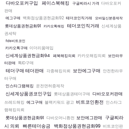
다바오포커구입
페이스북해킹
구글찌라시 가격
다바오포커
판매
에그구매
백화점상품권현금화92
테더코인직거래
모바일신분증제작
테더코인직거래
롯데상품권현금화91
신세계상품
카카오톡해킹
권세탁
fds비트코인
카카오톡구매
이더리움매입
신세계상품권현금화94
페북해킹의뢰
카카오해킹의뢰
보안라우
터판매
톡ID구매
테더구매 테더판매
보안에그구매
각종해킹의뢰
안전한라우
터구매
인스타그램해킹
운전면허증제작
신세계상품권코인구입
다바오포커판매
롯데상품권테더구매
비트코인환전
에그구매
쓰레드해킹
블랙키워드 광고
인스타그
램해킹의뢰
구글찌라
롯데상품권현금화91
보안에그판매
다바오머니환전
시 의뢰
빠른테더송금
백화점상품권현금화99
비트코인판