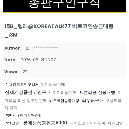
총판구인구직
f5B_텔레@KOREATALK77 비트코인송금대행
_i3M
Author
텔레************
Date
2026-06-21 23:07
Views
22
신용카드코인구입처
이더리움판매
신세계상품권코인구매
트론리플 전송대행
이더리움판매
이
라우터구매
더리움 리플 잡코인판매
비트코인송금대행
구글찌라
시 가격
톡ID거래 해외카톡구매
롯데상품권현금화100
fds코인
다바오포커머니판매
테더코인