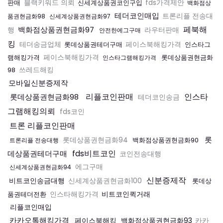
판매
블랙키워드 의뢰
신세계상품권코인구입
fds가격제안
백화점상
테더코인매입
트론리플 전송대
품권현금화98
신세계상품권현금화97
페북해
백화점상품권현금화97
행
라우터판매
안전한에그구매
킹
테더송금업체
롯데상품권테더구매
페이스북해킹가격
인스타그
램해킹가격
페이스북해킹가격
롯데상품권현금화
인스타그램해킹가격
98
쓰레드해킹
모바일신분증제작
리플코인판매
인스타
롯데상품권현금화98
테더코인송금
그램해킹의뢰
fds코인
트론 리플코인판매
롯
롯데상품권현금화94
백화점상품권현금화90
트론리플 전송대행
fds비트코인
데상품권테더구매
코인전송대행
에그구매
신세계상품권현금화94
신분증제작
비트코인송금대행
신세계상품권현금화100
롯데상
비트코인퀵거래
품권테더전환
인스타해킹가격
리플코인매입
카카오톡해킹가격
페이스북해킹
백화점상품권현금화93
카카