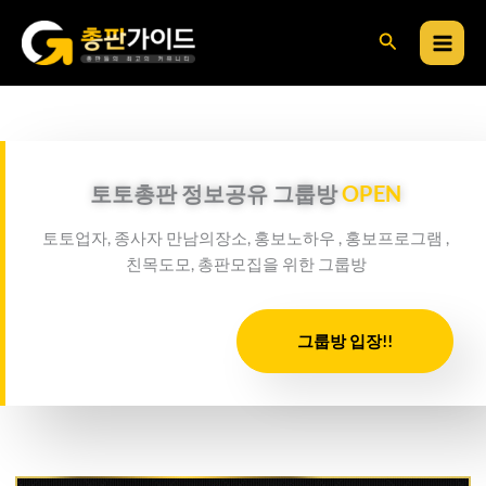
콘
검
텐
츠
색
로
건
너
뛰
토토총판 정보공유 그룹방
OPEN
기
토토업자, 종사자 만남의장소, 홍보노하우 , 홍보프로그램 ,
친목도모, 총판모집을 위한 그룹방
그룹방 입장!!