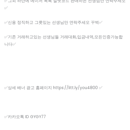
✅그외 하단에 메이저 목록 실벳코드 판매하는 선생님만 연락주세오
✅
✅신용 정직하고 그릇있는 선생님만 연락주세오 꾸벅✅
✅기존 거래하고있는 선생님들 거래대화,입금내역,모든인증가능합
니다✅
✅상세 배너 광고 홈페이지 https://litt.ly/you4800 ✅
✅카카오톡 ID GYGY77