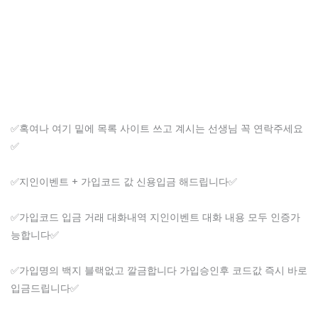
✅혹여나 여기 밑에 목록 사이트 쓰고 계시는 선생님 꼭 연락주세요
✅
✅지인이벤트 + 가입코드 값 신용입금 해드립니다✅
✅가입코드 입금 거래 대화내역 지인이벤트 대화 내용 모두 인증가
능합니다✅
✅가입명의 백지 블랙없고 깔금합니다 가입승인후 코드값 즉시 바로
입금드립니다✅