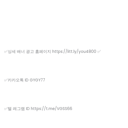
✅상세 배너 광고 홈페이지 https://litt.ly/you4800 ✅
✅카카오톡 ID GYGY77
✅텔 레그램 ID https://t.me/VGSS66