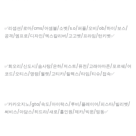
✅리셉션/로마/cms/어셈블/소벳/s.o/퍼플/오비/ob/하이/보스/
공격/엠프로/디자인/엑스칼리버/고고벳/프라임/턴키벳✅
✅회오리/신도시/솜사탕/은하/저스트/퓨전/고래아마존/포르쉐/어
코드/오티스/명량/월렛/고티카/릴렉스/타임/티슈/접속✅
✅카카오지노/gta/속도/아이락스/루비/플레이어/피스타/빌리벳/
써비스/아담스/히드라/새로/홀인원/제카/빅윈/띵동✅