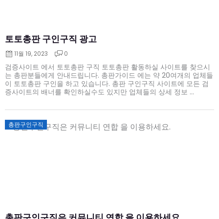
토토총판 구인구직 광고
11월 19, 2023
0
검증사이트 에서 토토총판 구직 토토총판 활동하실 사이트를 찾으시
는 총판분들에게 안내드립니다. 총판가이드 에는 약 20여개의 업체들
이 토토총판 구인을 하고 있습니다. 총판 구인구직 사이트에 모든 검
증사이트의 배너를 확인하실수도 있지만 업체들의 상세 정보 ...
Posted
총판구인구직
on
총판구인구직은 커뮤니티 연합 을 이용하세요.