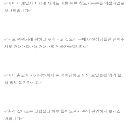
✅메이저 계열사 + 시세 사이트 이름 목록 찾으시는분들 엑셀파일로
보내드립니다✅
✅서로 윈윈거래 원하고 수익내고 싶으신 구매자 선생님들만 연락주
세오 거래대화내용,거래내역 인증가능합니다✅
✅배너,총코에 사기당하셔서 돈 먹튀당하고 명의 로얄클럽 명의 블
랙 박제 되지마시고✅
✅환전 잘나오는 고랩실코 하부 들어오셔서 수익 편안하게 보시길
바랍니다✅