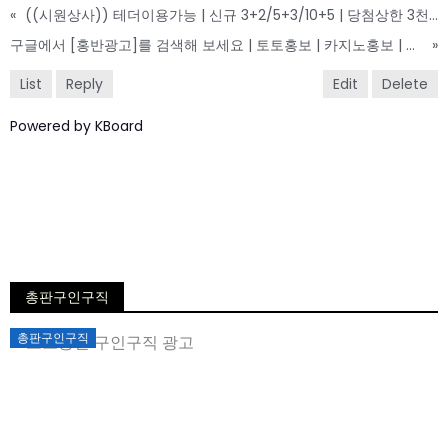
«
((시원상사)) 테더이용가능 | 신규 3+2/5+3/10+5 | 당첨상한 3천만
구글에서 [홍반광고]를 검색해 보세요 | 토토홍보 | 카지노홍보 | 커뮤니티홍보
»
List
Reply
Edit
Delete
Powered by KBoard
총판구인구직
Posted
총판구인구직
on