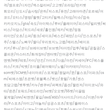
격/엠프로/디자인/엑스칼리버/고고벳/프라임/턴키벳
회오리/신도시/솜사탕/은하/저스트/퓨전/고래아마존/포르쉐/어
코드/오티스/명량/월렛/고티카/릴렉스/타임/티슈/접속
카카오지노/gta/속도/아이락스/루비/플레이어/피스타/빌리벳/써
비스/아담스/히드라/새로/홀인원/제카/빅윈/띵동
라이언/오초/쇼퍼/윙크/세이프/베스킨/패턴/소다/인스포츠/우
주/스텔스/노빠꾸/젤다/우리토지노고렙/메리츠/베이프
키키/루나/코디/브레이브벳/브브벳/타이탄/업투/웨일/공칠공/스
콜피온/마스터즈/화개장터/엔터벳/인어공주/두바이
엔벳/N벳/테토/카이/던킨/가이즈/다음/아칸/커세어/IFC/에스플
러스/키트/빅벳/조이풀/페어웨이/노벨/아카데미/미다스
scm벳/SCM벳/네이마르/스포계열/원달러/문/올스포/더파크/cs
m/씨에스엠/조은벳/로블록스/벳신/호텔/가호/센스
토담고랩/벳투벳/카누/밴쿠버/퍼펙트/옵션/챌린저/아이코닉/와
따/윈존/포워드/레드라인/sc벳/오오벳/55벳/이끌림
꽃계열/cnn/씨엔엔/꽃길/asd/ASD/더사이드/다이스/이븐/아우
라/P스포츠/아미고/야놀자/성공스포츠/토방/플레이스
청바지/유타/시계뉴/디멘션/타이거/힐튼/스핀시티/알파벳/온오