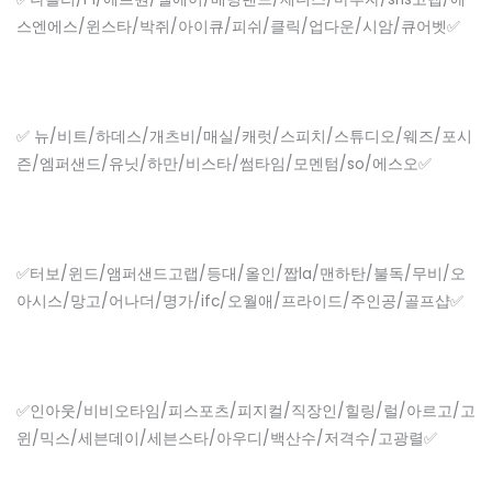
스엔에스/윈스타/박쥐/아이큐/피쉬/클릭/업다운/시암/큐어벳✅
✅ 뉴/비트/하데스/개츠비/매실/캐럿/스피치/스튜디오/웨즈/포시
즌/엠퍼샌드/유닛/하만/비스타/썸타임/모멘텀/so/에스오✅
✅터보/윈드/앰퍼샌드고랩/등대/올인/짭la/맨하탄/불독/무비/오
아시스/망고/어나더/명가/ifc/오월애/프라이드/주인공/골프샵✅
✅인아웃/비비오타임/피스포츠/피지컬/직장인/힐링/럴/아르고/고
윈/믹스/세븐데이/세븐스타/아우디/백산수/저격수/고광렬✅