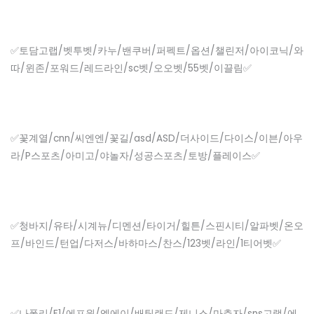
✅토담고랩/벳투벳/카누/밴쿠버/퍼펙트/옵션/챌린저/아이코닉/와
따/윈존/포워드/레드라인/sc벳/오오벳/55벳/이끌림✅
✅꽃계열/cnn/씨엔엔/꽃길/asd/ASD/더사이드/다이스/이븐/아우
라/P스포츠/아미고/야놀자/성공스포츠/토방/플레이스✅
✅청바지/유타/시계뉴/디멘션/타이거/힐튼/스핀시티/알파벳/온오
프/바인드/턴업/다저스/바하마스/찬스/123벳/라인/1티어벳✅
✅나폴리/F1/에프원/엘에이/배팅랜드/제니스/마추자/sns고랩/에