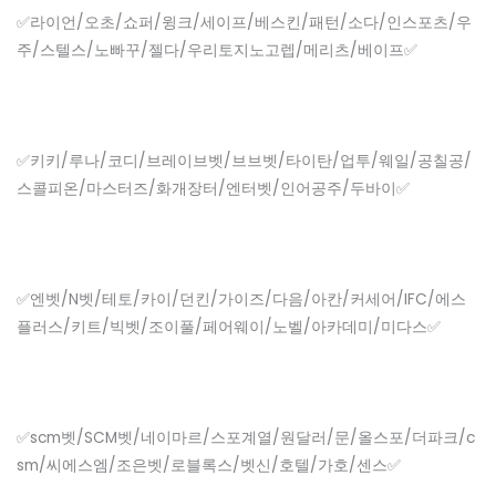
✅라이언/오초/쇼퍼/윙크/세이프/베스킨/패턴/소다/인스포츠/우
주/스텔스/노빠꾸/젤다/우리토지노고렙/메리츠/베이프✅
✅키키/루나/코디/브레이브벳/브브벳/타이탄/업투/웨일/공칠공/
스콜피온/마스터즈/화개장터/엔터벳/인어공주/두바이✅
✅엔벳/N벳/테토/카이/던킨/가이즈/다음/아칸/커세어/IFC/에스
플러스/키트/빅벳/조이풀/페어웨이/노벨/아카데미/미다스✅
✅scm벳/SCM벳/네이마르/스포계열/원달러/문/올스포/더파크/c
sm/씨에스엠/조은벳/로블록스/벳신/호텔/가호/센스✅