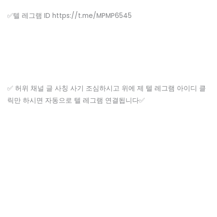
✅텔 레그램 ID https://t.me/MPMP6545
✅ 허위 채널 글 사칭 사기 조심하시고 위에 제 텔 레그램 아이디 클
릭만 하시면 자동으로 텔 레그램 연결됩니다✅