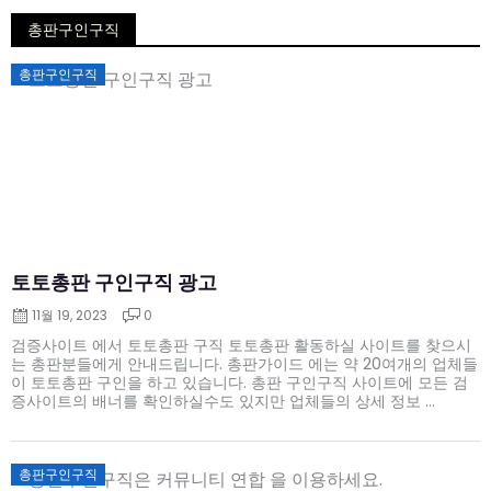
총판구인구직
Posted
총판구인구직
on
토토총판 구인구직 광고
11월 19, 2023
0
검증사이트 에서 토토총판 구직 토토총판 활동하실 사이트를 찾으시
는 총판분들에게 안내드립니다. 총판가이드 에는 약 20여개의 업체들
이 토토총판 구인을 하고 있습니다. 총판 구인구직 사이트에 모든 검
증사이트의 배너를 확인하실수도 있지만 업체들의 상세 정보 ...
Posted
총판구인구직