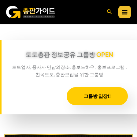
콘
검
텐
츠
색
로
건
너
뛰
토토총판 정보공유 그룹방
OPEN
기
토토업자, 종사자 만남의장소, 홍보노하우 , 홍보프로그램 ,
친목도모, 총판모집을 위한 그룹방
그룹방 입장!!