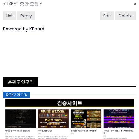
⚡ 1XBET 총판 모집 ⚡
»
List
Reply
Edit
Delete
Powered by KBoard
총판구인구직
Posted
총판구인구직
on