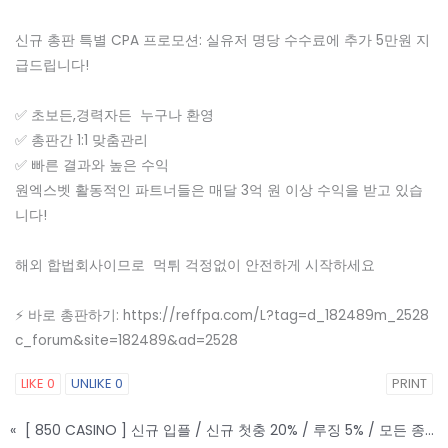
신규 총판 특별 CPA 프로모션: 실유저 명당 수수료에 추가 5만원 지
급드립니다!
✅ 초보든,경력자든 누구나 환영
✅ 총판간 1:1 맞춤관리
✅ 빠른 결과와 높은 수익
원엑스벳 활동적인 파트너들은 매달 3억 원 이상 수익을 받고 있습
니다!
해외 합법회사이므로 먹튀 걱정없이 안전하게 시작하세요
⚡ 바로 총판하기: https://reffpa.com/L?tag=d_182489m_2528
c_forum&site=182489&ad=2528
LIKE
0
UNLIKE
0
PRINT
«
[ 850 CASINO ] 신규 입플 / 신규 첫충 20% / 루징 5% / 모든 종목 무제재