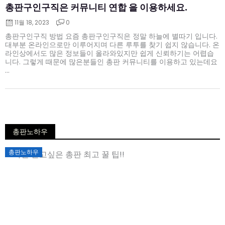
총판구인구직은 커뮤니티 연합 을 이용하세요.
11월 18, 2023
0
총판구인구직 방법 요즘 총판구인구직은 정말 하늘에 별따기 입니다.
대부분 온라인으로만 이루어지며 다른 루투를 찾기 쉽지 않습니다. 온
라인상에서도 많은 정보들이 올라와있지만 쉽게 신뢰하기는 어렵습
니다. 그렇게 때문에 많은분들인 총판 커뮤니티를 이용하고 있는데요
...
총판노하우
Posted
총판노하우
on