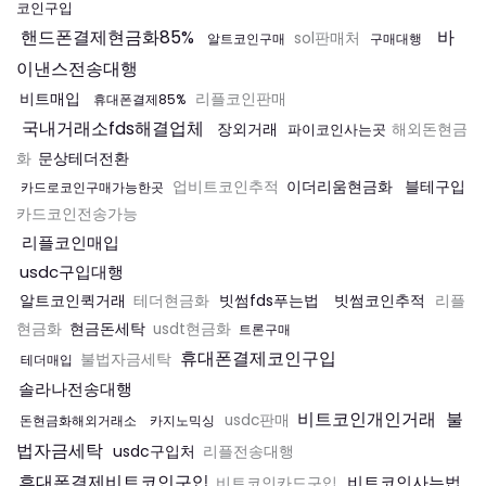
코인구입
핸드폰결제현금화85%
바
sol판매처
알트코인구매
구매대행
이낸스전송대행
비트매입
리플코인판매
휴대폰결제85%
국내거래소fds해결업체
장외거래
파이코인사는곳
해외돈현금
문상테더전환
화
이더리움현금화
블테구입
업비트코인추적
카드로코인구매가능한곳
카드코인전송가능
리플코인매입
usdc구입대행
알트코인퀵거래
빗썸fds푸는법
빗썸코인추적
테더현금화
리플
현금돈세탁
현금화
usdt현금화
트론구매
휴대폰결제코인구입
불법자금세탁
테더매입
솔라나전송대행
비트코인개인거래
불
usdc판매
돈현금화해외거래소
카지노믹싱
법자금세탁
usdc구입처
리플전송대행
휴대폰결제비트코인구입
비트코인사는법
비트코인카드구입