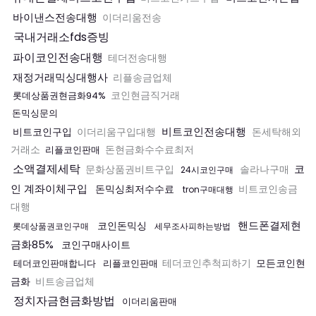
바이낸스전송대행
이더리움전송
국내거래소fds증빙
파이코인전송대행
테더전송대행
재정거래믹싱대행사
리플송금업체
롯데상품권현금화94%
코인현금직거래
돈믹싱문의
비트코인전송대행
비트코인구입
이더리움구입대행
돈세탁해외
거래소
리플코인판매
돈현금화수수료최저
소액결제세탁
코
문화상품권비트구입
솔라나구매
24시코인구매
인 계좌이체구입
돈믹싱최저수수료
비트코인송금
tron구매대행
대행
핸드폰결제현
코인돈믹싱
롯데상품권코인구매
세무조사피하는방법
금화85%
코인구매사이트
모든코인현
테더코인판매합니다
리플코인판매
테더코인추척피하기
금화
비트송금업체
정치자금현금화방법
이더리움판매