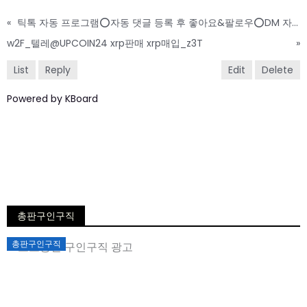
«
틱톡 자동 프로그램⭕자동 댓글 등록 후 좋아요&팔로우⭕DM 자동화 발송⭕릴스 업로드
w2F_텔레@UPCOIN24 xrp판매 xrp매입_z3T
»
List
Reply
Edit
Delete
Powered by KBoard
총판구인구직
Posted
총판구인구직
on