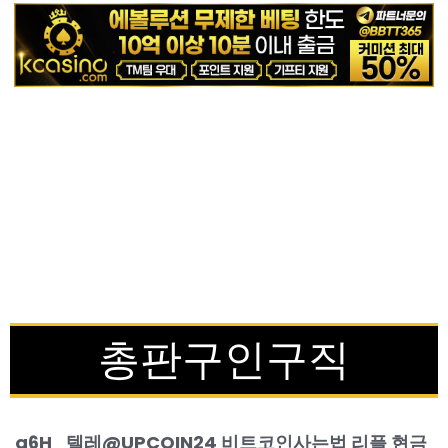
총판구인구직
q6H_텔레@UPCOIN24 비트코인사는법 리플 현금