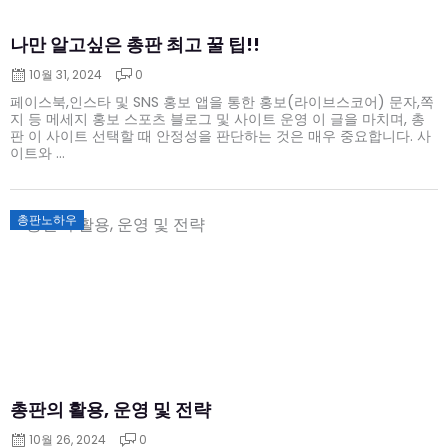
나만 알고싶은 총판 최고 꿀 팁!!
10월 31, 2024
0
페이스북,인스타 및 SNS 홍보 앱을 통한 홍보(라이브스코어) 문자,쪽
지 등 메세지 홍보 스포츠 블로그 및 사이트 운영 이 글을 마치며, 총
판 이 사이트 선택할 때 안정성을 판단하는 것은 매우 중요합니다. 사
이트와 ...
Posted
총판노하우
on
총판의 활용, 운영 및 전략
10월 26, 2024
0