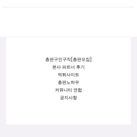
총판구인구직[총판모집]
본사 파트너 후기
먹튀사이트
총판노하우
커뮤니티 연합
공지사항