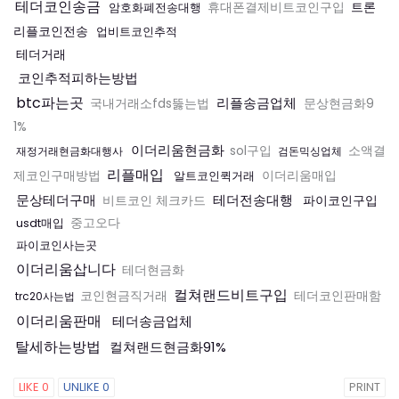
테더코인송금
트론
암호화폐전송대행
휴대폰결제비트코인구입
리플코인전송
업비트코인추적
테더거래
코인추적피하는방법
btc파는곳
리플송금업체
국내거래소fds뚫는법
문상현금화9
1%
이더리움현금화
sol구입
소액결
재정거래현금화대행사
검돈믹싱업체
리플매입
제코인구매방법
알트코인퀵거래
이더리움매입
문상테더구매
테더전송대행
파이코인구입
비트코인 체크카드
usdt매입
중고오다
파이코인사는곳
이더리움삽니다
테더현금화
컬쳐랜드비트구입
코인현금직거래
테더코인판매함
trc20사는법
이더리움판매
테더송금업체
탈세하는방법
컬쳐랜드현금화91%
LIKE
0
UNLIKE
0
PRINT