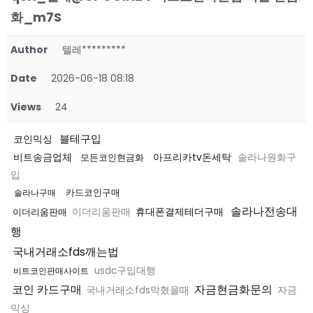
화_m7S
Author
텔레*********
Date
2026-06-18 08:18
Views
24
블테구입
코인믹싱
비트송금업체
아프리카tv돈세탁
모든코인현금화
솔라나원화구
입
카드코인구매
솔라나구매
솔라나전송대
휴대폰결제테더구매
이더리움판매
이더리움판매
행
국내거래소fds깨는법
usdc구입대행
비트코인판매사이트
코인 카드구매
자금현금화문의
국내거래소fds막혔을때
자금
믹싱