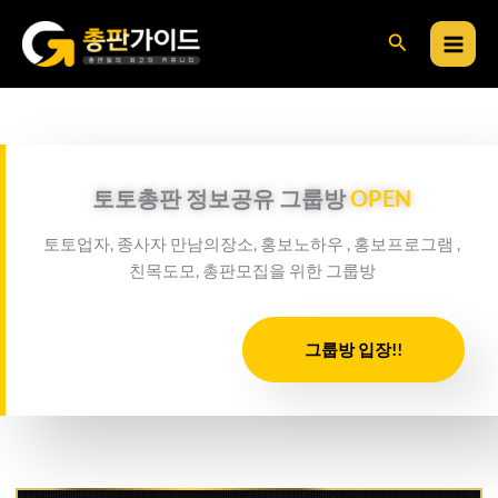
콘
검
텐
츠
색
로
건
너
뛰
토토총판 정보공유 그룹방
OPEN
기
토토업자, 종사자 만남의장소, 홍보노하우 , 홍보프로그램 ,
친목도모, 총판모집을 위한 그룹방
그룹방 입장!!