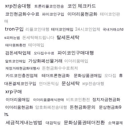
xrp전송대행
코인 체크카드
트론리플코인전송
코인현금화수수료
이더리움현금화
파이코인구입
테더코인판
매
tron구입
리플코인대행
테더코인매입
24시코인업체
국내거래소fd
탈세돈세탁
돈세탁해드립니다
s피하는법
테더매입
태더원화환전
파이코인구매대행
검돈세탁업체
오다집수수료
가상화폐선물거래
이더리움매입
알트코인매입
돈현금화수수료최저
재정거래현금화대행사
카드코인충전업체
테더트론현금화
문화상품권매입
휴
오다집
문상세탁
대폰결제코인구입
언더돈믹싱
xrp전송대행
xrp구매
이더리움매입
정치자금현금화
비트코인환전
이더리움클레식판매
돈현금화문의
이더리움현금화
문상현금화9
암호화폐전송대행
1%
세금적게내는방법
문화상품권테더전환
대검믹싱
소액결제