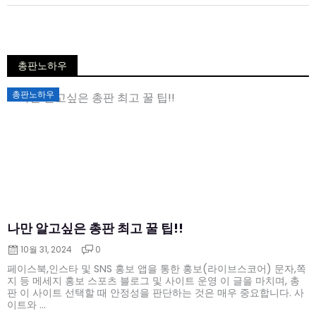
총판노하우
Posted
총판노하우
on
나만 알고싶은 총판 최고 꿀 팁!!
10월 31, 2024
0
페이스북,인스타 및 SNS 홍보 앱을 통한 홍보(라이브스코어) 문자,쪽
지 등 메세지 홍보 스포츠 블로그 및 사이트 운영 이 글을 마치며, 총
판 이 사이트 선택할 때 안정성을 판단하는 것은 매우 중요합니다. 사
이트와 ...