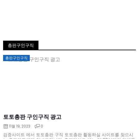
총판구인구직
Posted
총판구인구직
on
토토총판 구인구직 광고
11월 19, 2023
0
검증사이트 에서 토토총판 구직 토토총판 활동하실 사이트를 찾으시