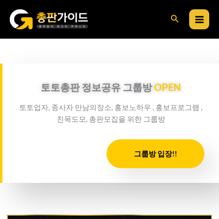
콘
검
텐
츠
색
로
건
너
뛰
토토총판 정보공유 그룹방
OPEN
기
토토업자, 종사자 만남의장소, 홍보노하우 , 홍보프로그램 ,
친목도모, 총판모집을 위한 그룹방
그룹방 입장!!