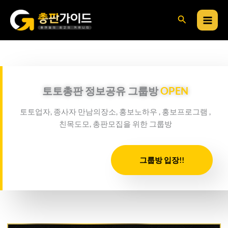
콘
검
텐
츠
색
로
건
너
뛰
토토총판 정보공유 그룹방
OPEN
기
토토업자, 종사자 만남의장소, 홍보노하우 , 홍보프로그램 ,
친목도모, 총판모집을 위한 그룹방
그룹방 입장!!