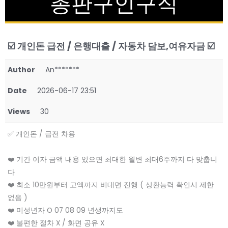
총판구인구직
☑️ 개인돈 급전 / 은행대출 / 자동차 담보,여유자금 ☑️
Author
An*******
Date
2026-06-17 23:51
Views
30
✅ 개인돈 / 급전 차용
❤️ 기간 이자 금액 내용 있으면 최대한 월변 최대6주까지 다 맞춥니
다
❤️ 최소 10만원부터 고액까지 비대면 진행 ( 상환능력 확인시 제한
없음 )
❤️ 미성년자 O 07 08 09 년생까지도
❤️ 불편한 절차 X / 화면 공유 X