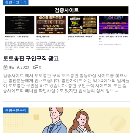
Posted
총판구인구직
on
토토총판 구인구직 광고
11월 19, 2023
0
검증사이트 에서 토토총판 구직 토토총판 활동하실 사이트를 찾으시
는 총판분들에게 안내드립니다. 총판가이드 에는 약 20여개의 업체들
이 토토총판 구인을 하고 있습니다. 총판 구인구직 사이트에 모든 검
증사이트의 배너를 확인하실수도 있지만 업체들의 상세 정보 ...
Posted
총판구인구직
on