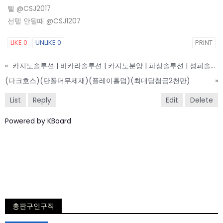
텔 @CSJ2017
선텔 안될때 @CSJ1207
LIKE
0
UNLIKE
0
PRINT
«
카지노솔루션 | 바카라솔루션 | 카지노분양 | 파싱솔루션 | 성피솔루션 | 포세이돈솔루션
(다크호스)(단폴더무제재)(플레이홀덤)(최대당첨금2천만)
»
List
Reply
Edit
Delete
Powered by KBoard
총판구인구직