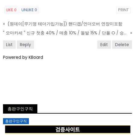
LIKE
0
UNLIKE
0
PRINT
«
(원데이[무기명 테더가입가능]) 핸디캡/언더오버 연장미포함
" 오마카세 " 신규 첫충 40% / 매충 10% / 돌발 15% / 단폴 O / 승인전화 X
»
List
Reply
Edit
Delete
Powered by KBoard
총판구인구직
Posted
총판구인구직
on