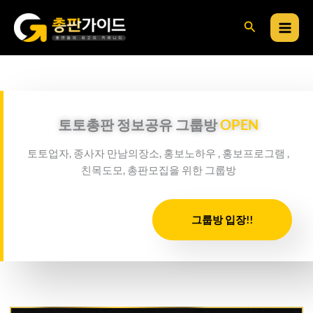
콘
검
텐
츠
색
로
건
너
뛰
토토총판 정보공유 그룹방
OPEN
기
토토업자, 종사자 만남의장소, 홍보노하우 , 홍보프로그램 ,
친목도모, 총판모집을 위한 그룹방
그룹방 입장!!