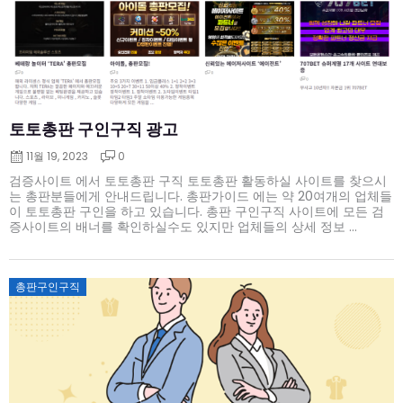
토토총판 구인구직 광고
11월 19, 2023
0
검증사이트 에서 토토총판 구직 토토총판 활동하실 사이트를 찾으시
는 총판분들에게 안내드립니다. 총판가이드 에는 약 20여개의 업체들
이 토토총판 구인을 하고 있습니다. 총판 구인구직 사이트에 모든 검
증사이트의 배너를 확인하실수도 있지만 업체들의 상세 정보 ...
Posted
총판구인구직
on