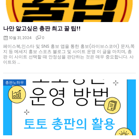
나만 알고싶은 총판 최고 꿀 팁!!
10월 31, 2024
0
페이스북,인스타 및 SNS 홍보 앱을 통한 홍보(라이브스코어) 문자,쪽
지 등 메세지 홍보 스포츠 블로그 및 사이트 운영 이 글을 마치며, 총
판 이 사이트 선택할 때 안정성을 판단하는 것은 매우 중요합니다. 사
이트와 ...
Posted
총판노하우
on