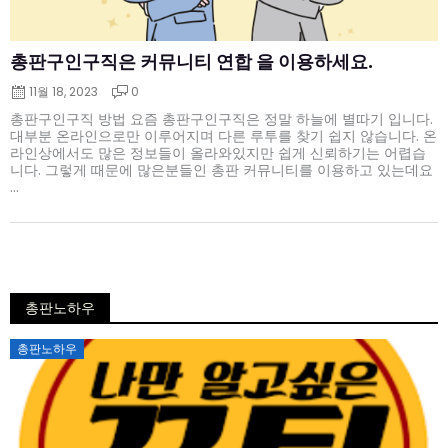
총판구인구직은 커뮤니티 연합 을 이용하세요.
11월 18, 2023
0
총판구인구직 방법 요즘 총판구인구직은 정말 하늘에 별따기 입니다.
대부분 온라인으로만 이루어지며 다른 루투를 찾기 쉽지 않습니다. 온
라인상에서도 많은 정보들이 올라와있지만 쉽게 신뢰하기는 어렵습
니다. 그렇게 때문에 많은분들인 총판 커뮤니티를 이용하고 있는데요
...
총판노하우
Posted
총판노하우
on