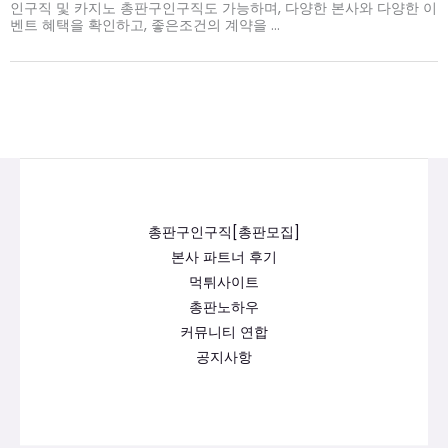
인구직 및 카지노 총판구인구직도 가능하며, 다양한 본사와 다양한 이
벤트 혜택을 확인하고, 좋은조건의 계약을 ...
총판구인구직[총판모집]
본사 파트너 후기
먹튀사이트
총판노하우
커뮤니티 연합
공지사항