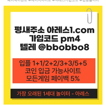
페이백이벤트 #메이저사이트 #아레스가입코드 #검증놀이터