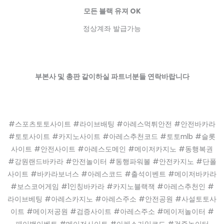
모든 블랙 유져 OK
정상계좌 발급가능
부본사 및 총판 같이하실 파트너분들 연락바랍니다
#스포츠토토사이트 #라이브배팅 #아레스먹튀안전 #안전바카라
#토토사이트 #카지노사이트 #아레스추천코드 #토토mlb #슬롯
사이트 #안전사이트 #아레스도메인 #메이저카지노 #동행복권
#강원랜드바카라 #안전놀이터 #동행파워볼 #안전카지노 #단폴
사이트 #바카라보너스 #아레스코드 #출석이벤트 #메이저바카라
#보스코어게임 #1인칭바카라 #카지노블랙잭 #아레스추천인 #
라이브베팅 #아레스카지노 #아레스주소 #안전공원 #사설토토사
이트 #메이저공원 #검증사이트 #아레스주소 #메이저놀이터 #