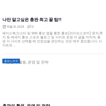
나만 알고싶은 총판 최고 꿀 팁!!
10월 31, 2024
0
페이스북,인스타 및 SNS 홍보 앱을 통한 홍보(라이브스코어) 문자,쪽
지 등 메세지 홍보 스포츠 블로그 및 사이트 운영 이 글을 마치며, 총
판 이 사이트 선택할 때 안정성을 판단하는 것은 매우 중요합니다. 사
이트와 ...
Posted
총판노하우
on
총판의 활용, 운영 및 전략