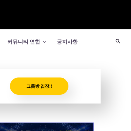
검
커뮤니티 연합
공지사항
색
그룹방 입장!!