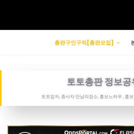
콘
텐
츠
로
건
총판구인구직[총판모집]
너
뛰
기
토토총판 정보공
토토업자, 종사자 만남의장소, 홍보노하우 , 홍