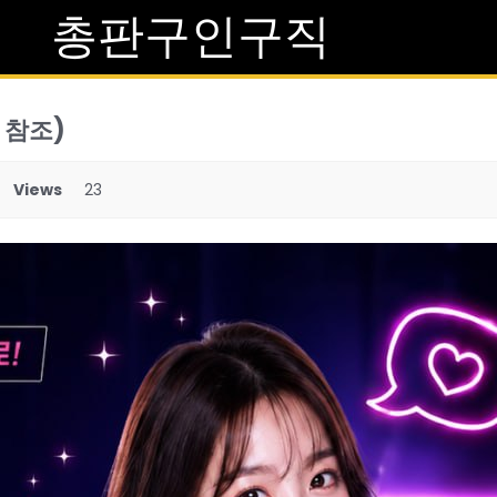
총판구인구직
 참조)
Views
23