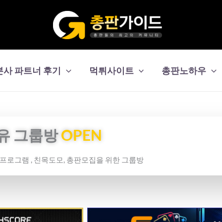
본사 파트너 후기
먹튀사이트
총판노하우
유 그룹방
OPEN
보프로그램 , 친목도모, 총판모집을 위한 그룹방