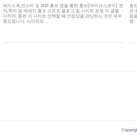
페이스북,인스타 및 SNS 홍보 앱을 통한 홍보(라이브스코어) 문
총판
자,쪽지 등 메세지 홍보 스포츠 블로그 및 사이트 운영 이 글을
은 
마치며, 총판 이 사이트 선택할 때 안정성을 판단하는 것은 매우
용을
중요합니다. 사이트와 ...
템 : .
Copyr