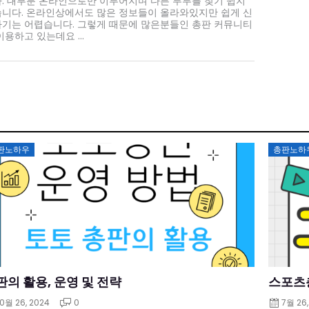
. 대부분 온라인으로만 이루어지며 다른 루투를 찾기 쉽지
니다. 온라인상에서도 많은 정보들이 올라와있지만 쉽게 신
기는 어렵습니다. 그렇게 때문에 많은분들인 총판 커뮤니티
이용하고 있는데요 ...
Posted
Poste
판노하우
총판노하
on
on
판의 활용, 운영 및 전략
스포츠
10월 26, 2024
0
7월 26,