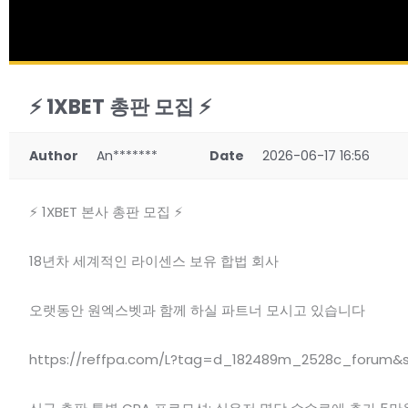
⚡ 1XBET 총판 모집 ⚡
Author
An*******
Date
2026-06-17 16:56
⚡ 1XBET 본사 총판 모집 ⚡
18년차 세계적인 라이센스 보유 합법 회사
오랫동안 원엑스벳과 함께 하실 파트너 모시고 있습니다
https://reffpa.com/L?tag=d_182489m_2528c_forum&