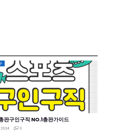
d
우
총판구인구직 NO.1총판가이드
 2024
0