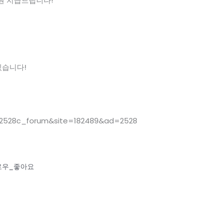
만원 지급드립니다!
있습니다!
2528c_forum&site=182489&ad=2528
로우_좋아요