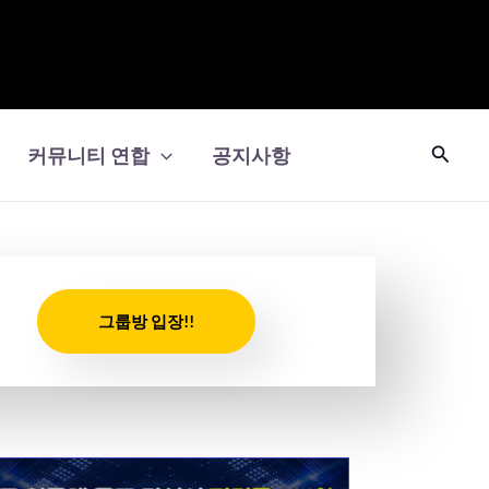
검
커뮤니티 연합
공지사항
색
그룹방 입장!!