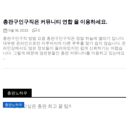
총판구인구직은 커뮤니티 연합 을 이용하세요.
11월 18, 2023
0
총판구인구직 방법 요즘 총판구인구직은 정말 하늘에 별따기 입니다.
대부분 온라인으로만 이루어지며 다른 루투를 찾기 쉽지 않습니다. 온
라인상에서도 많은 정보들이 올라와있지만 쉽게 신뢰하기는 어렵습
니다. 그렇게 때문에 많은분들인 총판 커뮤니티를 이용하고 있는데요
...
총판노하우
Posted
총판노하우
on