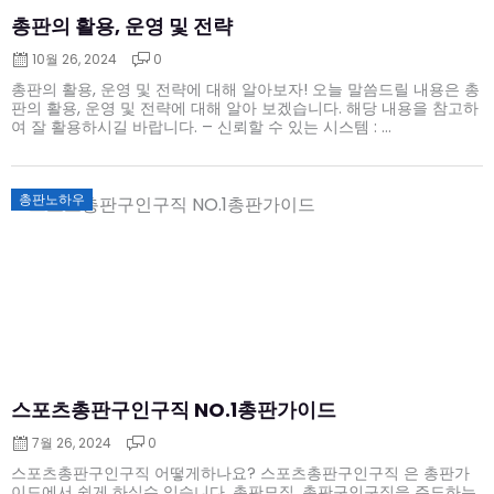
총판의 활용, 운영 및 전략
10월 26, 2024
0
총판의 활용, 운영 및 전략에 대해 알아보자! 오늘 말씀드릴 내용은 총
판의 활용, 운영 및 전략에 대해 알아 보겠습니다. 해당 내용을 참고하
여 잘 활용하시길 바랍니다. – 신뢰할 수 있는 시스템 : ...
Posted
총판노하우
on
스포츠총판구인구직 NO.1총판가이드
7월 26, 2024
0
스포츠총판구인구직 어떻게하나요? 스포츠총판구인구직 은 총판가
이드에서 쉽게 하실수 있습니다. 총판모집, 총판구인구직을 주도하는