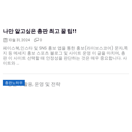
나만 알고싶은 총판 최고 꿀 팁!!
10월 31, 2024
0
페이스북,인스타 및 SNS 홍보 앱을 통한 홍보(라이브스코어) 문자,쪽
지 등 메세지 홍보 스포츠 블로그 및 사이트 운영 이 글을 마치며, 총
판 이 사이트 선택할 때 안정성을 판단하는 것은 매우 중요합니다. 사
이트와 ...
Posted
총판노하우
on