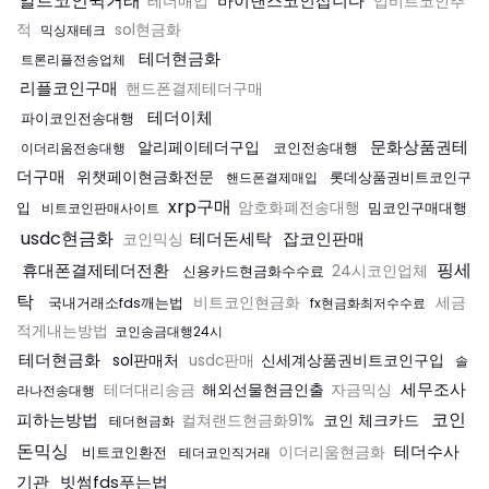
알트코인퀵거래
바이낸스코인삽니다
테더매입
업비트코인추
적
sol현금화
믹싱재테크
테더현금화
트론리플전송업체
리플코인구매
핸드폰결제테더구매
테더이체
파이코인전송대행
문화상품권테
알리페이테더구입
코인전송대행
이더리움전송대행
더구매
위챗페이현금화전문
롯데상품권비트코인구
핸드폰결제매입
xrp구매
입
암호화폐전송대행
밈코인구매대행
비트코인판매사이트
usdc현금화
테더돈세탁
잡코인판매
코인믹싱
핑세
휴대폰결제테더전환
신용카드현금화수수료
24시코인업체
탁
국내거래소fds깨는법
비트코인현금화
세금
fx현금화최저수수료
적게내는방법
코인송금대행24시
테더현금화
sol판매처
신세계상품권비트코인구입
usdc판매
솔
세무조사
해외선물현금인출
테더대리송금
자금믹싱
라나전송대행
코인
피하는방법
코인 체크카드
컬쳐랜드현금화91%
테더현금화
돈믹싱
테더수사
비트코인환전
이더리움현금화
테더코인직거래
기관
빗썸fds푸는법