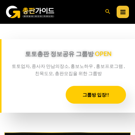
콘
검
텐
츠
색
로
건
너
뛰
토토총판 정보공유 그룹방
OPEN
기
토토업자, 종사자 만남의장소, 홍보노하우 , 홍보프로그램 ,
친목도모, 총판모집을 위한 그룹방
그룹방 입장!!