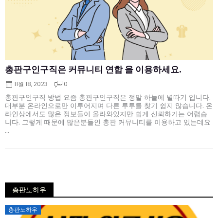
총판구인구직은 커뮤니티 연합 을 이용하세요.
11월 18, 2023
0
총판구인구직 방법 요즘 총판구인구직은 정말 하늘에 별따기 입니다.
대부분 온라인으로만 이루어지며 다른 루투를 찾기 쉽지 않습니다. 온
라인상에서도 많은 정보들이 올라와있지만 쉽게 신뢰하기는 어렵습
니다. 그렇게 때문에 많은분들인 총판 커뮤니티를 이용하고 있는데요
...
총판노하우
Posted
총판노하우
on