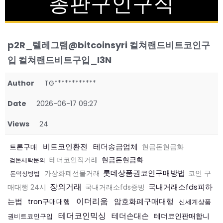
총판구인구직
p2R_텔레그램@bitcoinsyri 컬쳐랜드비트코인구
입 컬쳐랜드비트구입_l3N
Author
TG************
Date
2026-06-17 09:27
Views
24
비트코인환전
테더송금업체
트론구매
현금돈현금화
현금돈현금화
테더코인직거래
검돈세탁문의
롯데상품권코인구매방법
가상화폐선물거래
코인 구
돈믹싱방법
장외거래
국내거래소fds피하
매대행 24시
국내거래소fds증빙
이더리움
는법
암호화폐구매대행
tron구매대행
신세계상품
테더코인믹싱
테더손대손
테더코인판매합니
권비트코인구입