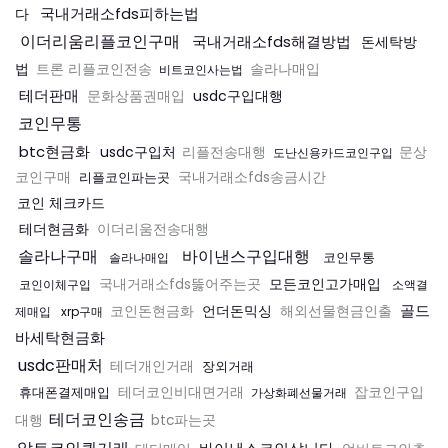
국내거래소fds피하는법
다
이더리움리플코인구매
국내거래소fds해결방법
돈세탁방
법
트론 리플코인전송
솔라나매입
비트코인사는법
테더판매
usdc구입대행
문화상품권매입
코인무통
btc현금화
usdc구입처
리플전송대행
문상
도난신용카드코인구입
코인구매
리플코인파는곳
국내거래소fds송금시간
코인 체크카드
테더현금화
이더리움전송대행
솔라나구매
바이낸스구입대행
코인무통
솔라나매입
모든코인고가매입
국내거래소fds뚫어주는곳
코인이체구입
소액결
골드
언더돈믹싱
코인돈현금화
해외선물현금인출
제매입
xrp구매
바세탁현금화
usdc판매처
테더개인거래
장외거래
휴대폰결제매입
테더코인비대면거래
잡코인구입
가상화폐선물거래
테더코인송금
대행
btc파는곳