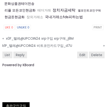
문화상품권테더전송
정치자금세탁
리플 모든코인현금화
테더거래
엘포인트코인구매
국내거래소fds피하는법
현금돈현금화
장외거래소
LIKE
0
UNLIKE
0
PRINT
«
x0F_텔레@UPCOIN24 xrp구입 xrp구매_j8M
k1P_텔레@UPCOIN24 비트코인카드구입_d7U
»
List
Reply
Edit
Delete
Powered by KBoard
총판구인구직