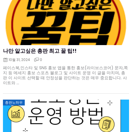
나만 알고싶은 총판 최고 꿀 팁!!
10월 31, 2024
0
페이스북,인스타 및 SNS 홍보 앱을 통한 홍보(라이브스코어) 문자,쪽
지 등 메세지 홍보 스포츠 블로그 및 사이트 운영 이 글을 마치며, 총
판 이 사이트 선택할 때 안정성을 판단하는 것은 매우 중요합니다. 사
이트와 ...
Posted
총판노하우
on