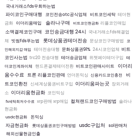
국내거래소fds우회하는법
파이코인구매대행
코인전송otc공식업체
비트코인세탁
테더현
솔라나구매
이더리움매입
금화
리플코인매입
비트코인현금화
코인송금대행 24시
소액결제코인구매
국내거래소fds해결업
롯데상품권테더전송
빗썸fds푸는법
체
문상코인구매방법
코
비트
문화상품권91%
테더전송대행
24시코인업체
인해외지갑 매입
코인사는법
테더송금업체
trc20 전송대행
위쳇페이테더구입
테
이더리
비트코인판매사이트
더코인계좌이체
핸드폰결제테더전환
움수수료
트론 리플코인판매
비
언더돈믹싱
신용카드코인충전
이더리움파는곳
트코인환전
신세계상품권비트구입
장외거래
이더리움현금화
소
코인믹싱
컬쳐랜드코인구매방법
xrp판매 xrp매입
솔라나
fx세탁최저수수료
현금화
돈믹싱
usdc현금화
usdc구입처
자금현금화
sol판매처
롯데상품권코인구매방법
해외선물현금인출